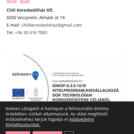
Chili Kereskedőház Kft.
8200 Veszprém, Almádi út 19.
E-mail:
chilikereskedohaz@gmail.com
Tel:
+36 30 418 7083
Kedves Látogató! A honlapon a felhasználói élmény
érdekében sütiket alkalmazunk. Az oldal megfelelő
működéséhez kérjük fogadja el
Adatvédelmi
Nyilatkozatunkat.