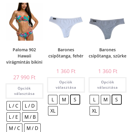
Paloma 902
Barones
Barones
Hawaii
csípőtanga, fehér
csípőtanga, szürke
virágmintás bikini
1 360
Ft
1 360
Ft
27 990
Ft
Opciók
Opciók
választása
választása
Opciók
választása
L
M
S
L
M
S
L / C
L / D
XL
XL
L / E
M / B
M / C
M / D