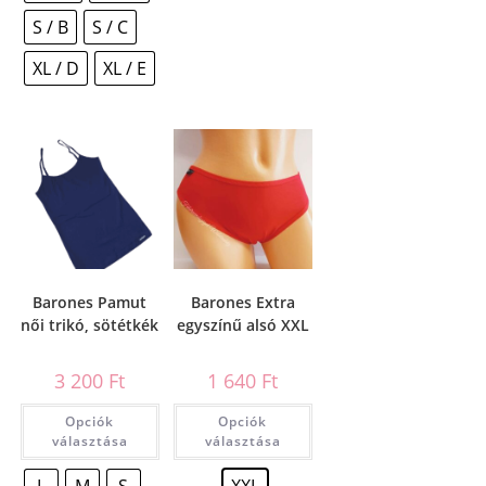
S / B
S / C
XL / D
XL / E
Barones Pamut
Barones Extra
női trikó, sötétkék
egyszínű alsó XXL
3 200
Ft
1 640
Ft
Opciók
Opciók
választása
választása
L
M
S
XXL