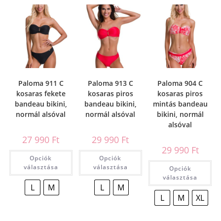
Paloma 911 C
Paloma 913 C
Paloma 904 C
kosaras fekete
kosaras piros
kosaras piros
bandeau bikini,
bandeau bikini,
mintás bandeau
normál alsóval
normál alsóval
bikini, normál
alsóval
27 990
Ft
29 990
Ft
29 990
Ft
Opciók
Opciók
választása
választása
Opciók
választása
L
M
L
M
L
M
XL