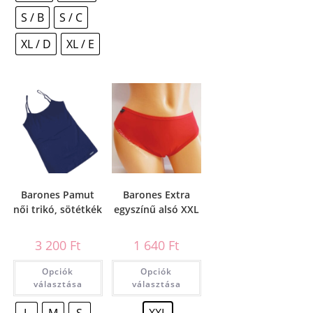
S / B
S / C
XL / D
XL / E
Barones Pamut
Barones Extra
női trikó, sötétkék
egyszínű alsó XXL
3 200
Ft
1 640
Ft
Opciók
Opciók
választása
választása
L
M
S
XXL