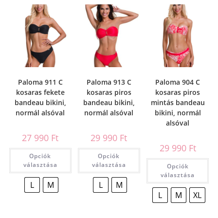
Paloma 911 C
Paloma 913 C
Paloma 904 C
kosaras fekete
kosaras piros
kosaras piros
bandeau bikini,
bandeau bikini,
mintás bandeau
normál alsóval
normál alsóval
bikini, normál
alsóval
27 990
Ft
29 990
Ft
29 990
Ft
Opciók
Opciók
választása
választása
Opciók
választása
L
M
L
M
L
M
XL