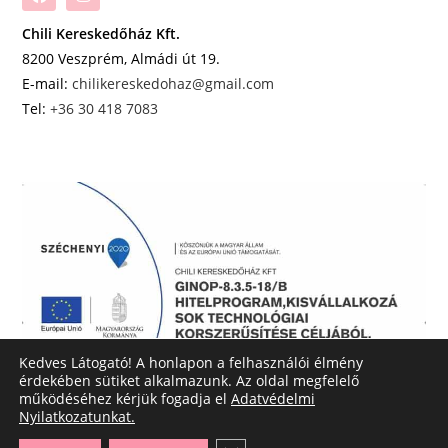
Chili Kereskedőház Kft.
8200 Veszprém, Almádi út 19.
E-mail:
chilikereskedohaz@gmail.com
Tel:
+36 30 418 7083
Kedves Látogató! A honlapon a felhasználói élmény
érdekében sütiket alkalmazunk. Az oldal megfelelő
működéséhez kérjük fogadja el
Adatvédelmi
Nyilatkozatunkat.