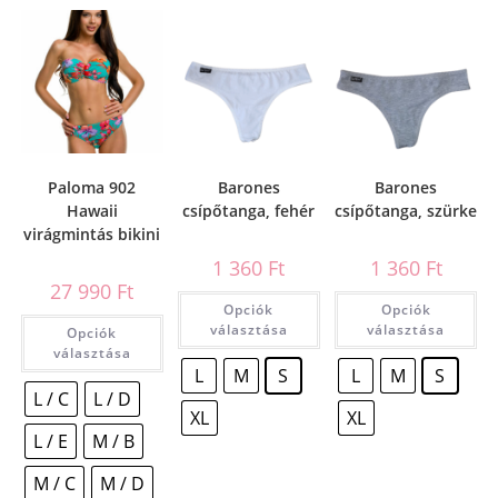
Paloma 902
Barones
Barones
Hawaii
csípőtanga, fehér
csípőtanga, szürke
virágmintás bikini
1 360
Ft
1 360
Ft
27 990
Ft
Opciók
Opciók
választása
választása
Opciók
választása
L
M
S
L
M
S
L / C
L / D
XL
XL
L / E
M / B
M / C
M / D