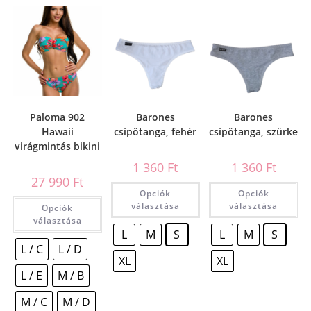
Paloma 902
Barones
Barones
Hawaii
csípőtanga, fehér
csípőtanga, szürke
virágmintás bikini
1 360
Ft
1 360
Ft
27 990
Ft
Opciók
Opciók
választása
választása
Opciók
választása
L
M
S
L
M
S
L / C
L / D
XL
XL
L / E
M / B
M / C
M / D