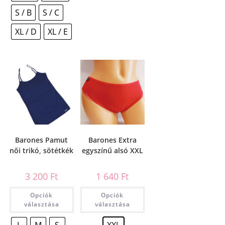
S / B
S / C
XL / D
XL / E
Barones Pamut
Barones Extra
női trikó, sötétkék
egyszínű alsó XXL
3 200
Ft
1 640
Ft
Opciók
Opciók
választása
választása
L
M
S
XXL