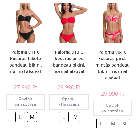
Paloma 911 C
Paloma 913 C
Paloma 904 C
kosaras fekete
kosaras piros
kosaras piros
bandeau bikini,
bandeau bikini,
mintás bandeau
normál alsóval
normál alsóval
bikini, normál
alsóval
27 990
Ft
29 990
Ft
29 990
Ft
Opciók
Opciók
választása
választása
Opciók
választása
L
M
L
M
L
M
XL