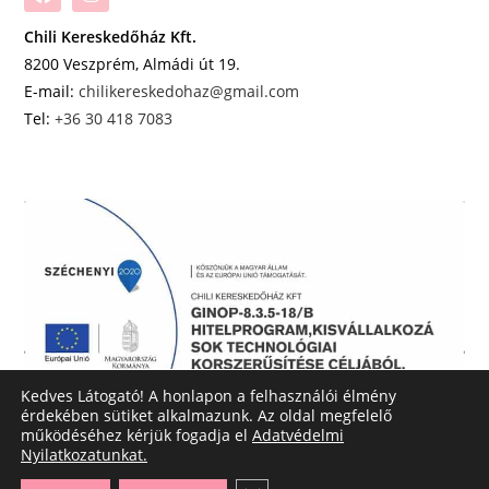
Chili Kereskedőház Kft.
8200 Veszprém, Almádi út 19.
E-mail:
chilikereskedohaz@gmail.com
Tel:
+36 30 418 7083
Kedves Látogató! A honlapon a felhasználói élmény
érdekében sütiket alkalmazunk. Az oldal megfelelő
működéséhez kérjük fogadja el
Adatvédelmi
Nyilatkozatunkat.