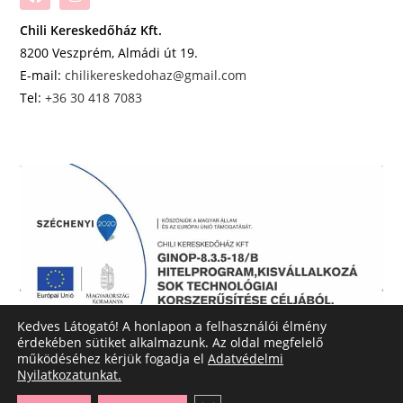
Chili Kereskedőház Kft.
8200 Veszprém, Almádi út 19.
E-mail:
chilikereskedohaz@gmail.com
Tel:
+36 30 418 7083
Kedves Látogató! A honlapon a felhasználói élmény
érdekében sütiket alkalmazunk. Az oldal megfelelő
működéséhez kérjük fogadja el
Adatvédelmi
Nyilatkozatunkat.