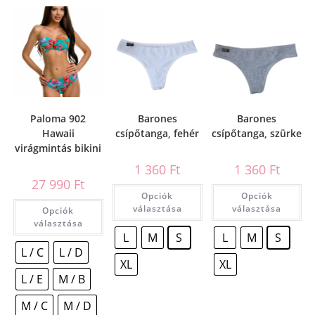
Paloma 902
Barones
Barones
Hawaii
csípőtanga, fehér
csípőtanga, szürke
virágmintás bikini
1 360
Ft
1 360
Ft
27 990
Ft
Opciók
Opciók
választása
választása
Opciók
választása
L
M
S
L
M
S
L / C
L / D
XL
XL
L / E
M / B
M / C
M / D