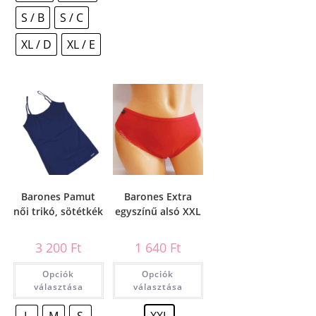
S / B
S / C
XL / D
XL / E
Barones Pamut
Barones Extra
női trikó, sötétkék
egyszínű alsó XXL
3 200
Ft
1 640
Ft
Opciók
Opciók
választása
választása
L
M
S
XXL