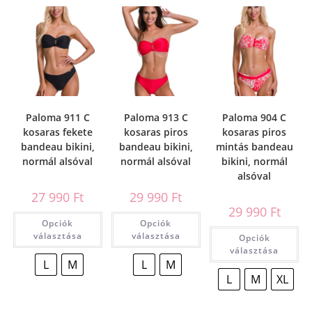
Paloma 911 C
Paloma 913 C
Paloma 904 C
kosaras fekete
kosaras piros
kosaras piros
bandeau bikini,
bandeau bikini,
mintás bandeau
normál alsóval
normál alsóval
bikini, normál
alsóval
27 990
Ft
29 990
Ft
29 990
Ft
Opciók
Opciók
választása
választása
Opciók
választása
L
M
L
M
L
M
XL