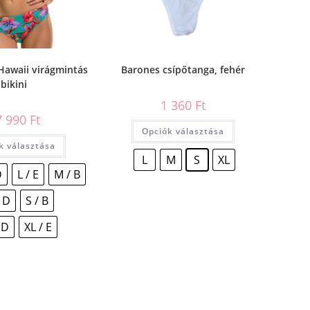
Hawaii virágmintás
Barones csípőtanga, fehér
bikini
1 360
Ft
7 990
Ft
Opciók választása
k választása
L
M
S
XL
D
L / E
M / B
 D
S / B
 D
XL / E