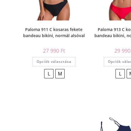
Paloma 911 C kosaras fekete
Paloma 913 C ko
bandeau bikini, normál alsóval
bandeau bikini, n
27 990
Ft
29 99
Opciók választása
Opciók vála
L
M
L