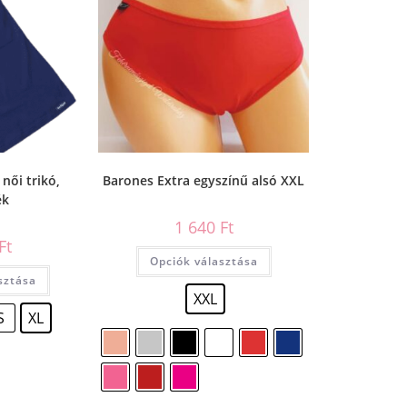
női trikó,
Barones Extra egyszínű alsó XXL
ék
1 640
Ft
Ft
Opciók választása
sztása
XXL
S
XL