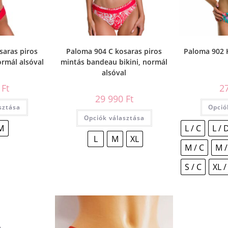
saras piros
Paloma 904 C kosaras piros
Paloma 902 
ormál alsóval
mintás bandeau bikini, normál
alsóval
0
Ft
2
29 990
Ft
sztása
Opció
Opciók választása
M
L / C
L / 
L
M
XL
M / C
M /
S / C
XL /