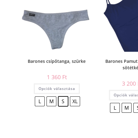
Barones csípőtanga, szürke
Barones Pamut 
sötétk
1 360
Ft
3 200
Opciók választása
Opciók vála
L
M
S
XL
L
M