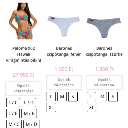
Paloma 902
Barones
Barones
Hawaii
csípőtanga, fehér
csípőtanga, szürke
virágmintás bikini
1 360
Ft
1 360
Ft
27 990
Ft
Opciók
Opciók
választása
választása
Opciók
választása
L
M
S
L
M
S
L / C
L / D
XL
XL
L / E
M / B
M / C
M / D