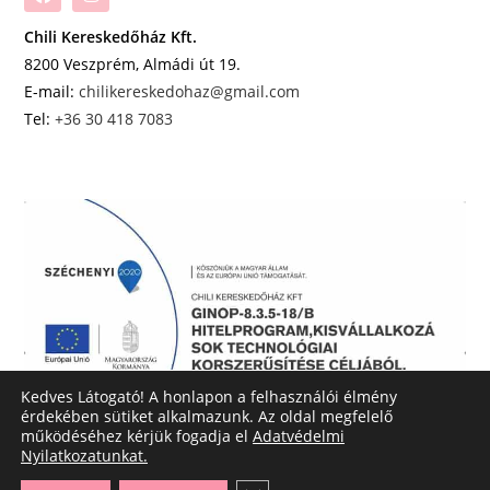
Chili Kereskedőház Kft.
8200 Veszprém, Almádi út 19.
E-mail:
chilikereskedohaz@gmail.com
Tel:
+36 30 418 7083
Kedves Látogató! A honlapon a felhasználói élmény
érdekében sütiket alkalmazunk. Az oldal megfelelő
működéséhez kérjük fogadja el
Adatvédelmi
Nyilatkozatunkat.