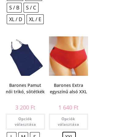
S / B
S / C
XL / D
XL / E
Barones Pamut
Barones Extra
női trikó, sötétkék
egyszínű alsó XXL
3 200
Ft
1 640
Ft
Opciók
Opciók
választása
választása
L
M
S
XXL