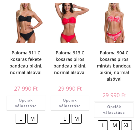
Paloma 911 C
Paloma 913 C
Paloma 904 C
kosaras fekete
kosaras piros
kosaras piros
bandeau bikini,
bandeau bikini,
mintás bandeau
normál alsóval
normál alsóval
bikini, normál
alsóval
27 990
Ft
29 990
Ft
29 990
Ft
Opciók
Opciók
választása
választása
Opciók
választása
L
M
L
M
L
M
XL