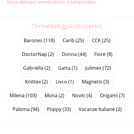
Nincs elérhető termék ebben a kategóriában
Termékek gyártó szerint
Barones (118)
Carib (25)
CCK (25)
DoctorNap (2)
Donna (44)
Fiore (8)
Gabriella (2)
Gatta (1)
Julimex (72)
Knittex (2)
Livco (1)
Magnetis (3)
Milena (103)
Mona (2)
Noviti (4)
Origami (7)
Paloma (94)
Poppy (33)
Vacanze Italiane (2)