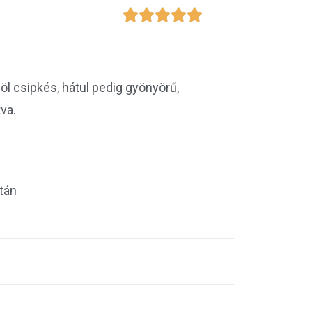





löl csipkés, hátul pedig gyönyörű,
va.
tán