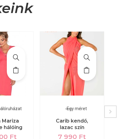
keink
Hálóruházat
Egy méret
K
 Mariza
Carib kendő,
ze hálóing
lazac szín
Mile
téli
300
Ft
7 990
Ft