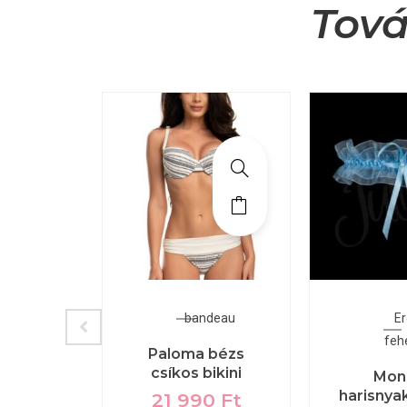
Tová
kini
bandeau
Er
feh
202 C
Paloma bézs
jungle
csíkos bikini
Mon
 mintás
harisnya
21 990
Ft