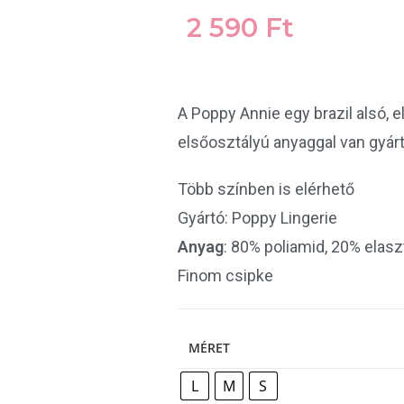
2 590
Ft
A Poppy Annie egy brazil alsó, e
elsőosztályú anyaggal van gyárt
Több színben is elérhető
Gyártó: Poppy Lingerie
Anyag
: 80% poliamid, 20% elasz
Finom csipke
MÉRET
L
M
S