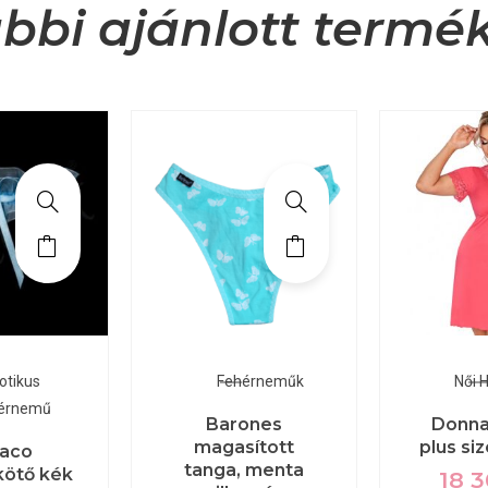
bbi ajánlott termé
otikus
Fehérneműk
Női 
érnemű
Barones
Donna
magasított
plus si
aco
tanga, menta
kötő kék
18 