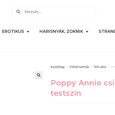
EROTIKUS
HARISNYÁK, ZOKNIK
STRAN
Kezdőlap
>
Fehérneműk
>
Női alsó
>
Po
Poppy Annie csip
🔍
testszín