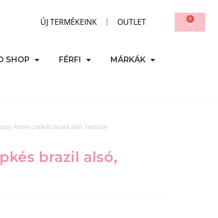
0
ÚJ TERMÉKEINK
OUTLET
D SHOP
FÉRFI
MÁRKÁK
ppy Annie csipkés brazil alsó, testszín
kés brazil alsó,