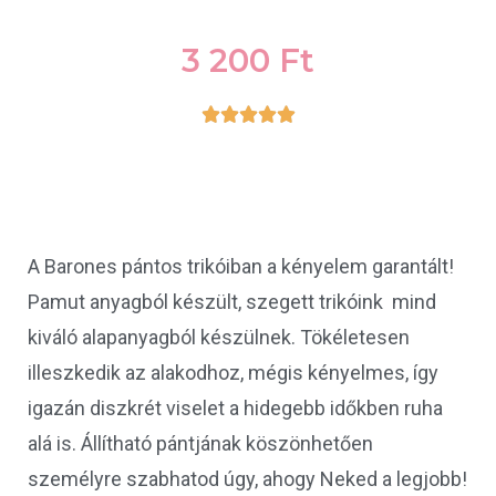
3 200
Ft





A Barones pántos trikóiban a kényelem garantált!
Pamut anyagból készült, szegett trikóink mind
kiváló alapanyagból készülnek. Tökéletesen
illeszkedik az alakodhoz, mégis kényelmes, így
igazán diszkrét viselet a hidegebb időkben ruha
alá is. Állítható pántjának köszönhetően
személyre szabhatod úgy, ahogy Neked a legjobb!