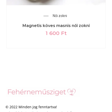
Női zokni
Magnetis köves masnis női zokni
1 600
Ft
© 2022 Minden jog fenntartva!