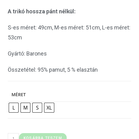
A trikó hossza pánt nélkül:
S-es méret: 49cm, M-es méret: 51cm, L-es méret:
53cm
Gyártó: Barones
Összetétel: 95% pamut, 5 % elasztán
MÉRET
L
M
S
XL
KOSÁRBA TESZEM