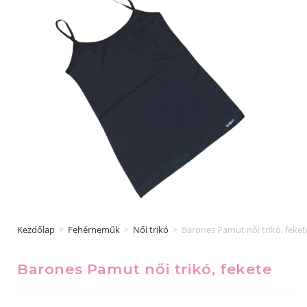
Kezdőlap
>
Fehérneműk
>
Női trikó
>
Barones Pamut női trikó, feket
Barones Pamut női trikó, fekete