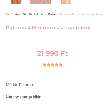
Kezdőlap
>
STRAND SHOP
>
Bikini
>
Paloma 415 narancssárga bikini
Paloma 415 narancssárga bikini
21 990
Ft





Márka: Paloma
Narancssárga bikini: