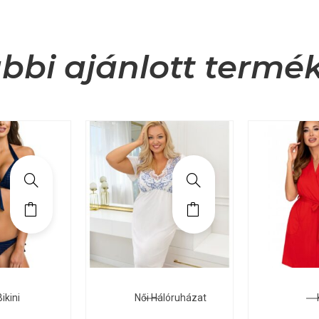
bbi ajánlott termé
ikini
Női Hálóruházat