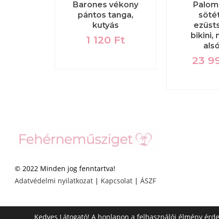
WVN20
Barones vékony
Palom
s „love”
pántos tanga,
söté
 zokni
kutyás
ezüst
bikini,
0
Ft
1 120
Ft
als
23 9
© 2022 Minden jog fenntartva!
Adatvédelmi nyilatkozat
|
Kapcsolat
|
ÁSZF
Kedves Látogató! A honlapon a felhasználói élmény érd