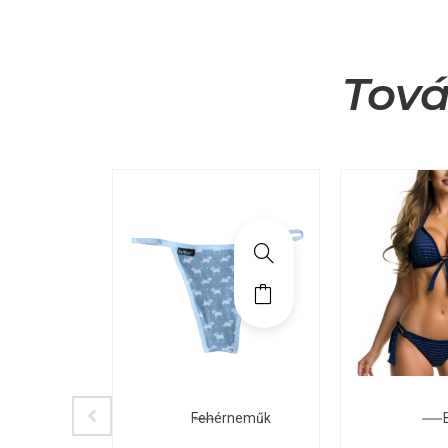
Tová
zokni
Fehérneműk
B