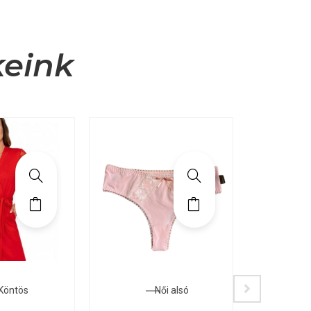
keink
Köntös
Női alsó
Női