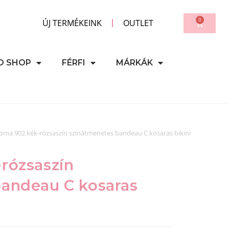
0
ÚJ TERMÉKEINK
OUTLET
D SHOP
FÉRFI
MÁRKÁK
oma 902 kék-rózsaszín színátmenetes bandeau C kosaras bikini
rózsaszín
bandeau C kosaras