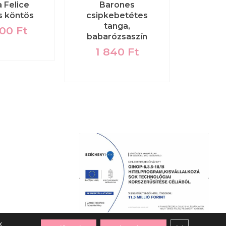
 Felice
Barones
Donn
s köntös
csipkebetétes
háló
tanga,
sz
400
Ft
babarózsaszín
15
1 840
Ft
k
Close GDPR C