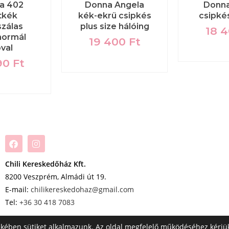
a 402
Donna Angela
Donna
tkék
kék-ekrü csipkés
csipké
szálas
plus size hálóing
18 
 normál
19 400
Ft
óval
90
Ft
Chili Kereskedőház Kft.
8200 Veszprém, Almádi út 19.
E-mail:
chilikereskedohaz@gmail.com
Tel:
+36 30 418 7083
ekében sütiket alkalmazunk. Az oldal megfelelő működéséhez kérjü