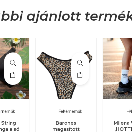
bbi ajánlott termé
érneműk
Fehérneműk
N
 String
Barones
Milena
anga alsó
magasított
„HOTT