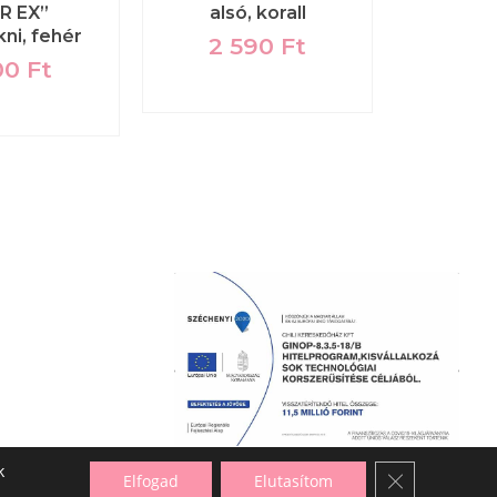
R EX”
alsó, korall
tanga
ni, fehér
pö
2 590
Ft
00
Ft
1 
k
Close GDPR C
Elfogad
Elutasítom