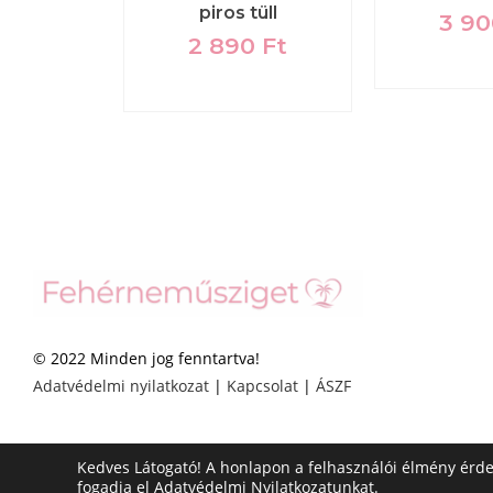
bikini,
piros tüll
3 9
lsóval
2 890
Ft
90
Ft
© 2022 Minden jog fenntartva!
Adatvédelmi nyilatkozat
|
Kapcsolat
|
ÁSZF
Kedves Látogató! A honlapon a felhasználói élmény érd
fogadja el
Adatvédelmi Nyilatkozatunkat.