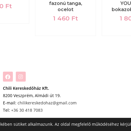
fazonú tanga,
YOU
00
Ft
ocelot
bokazok
1 460
Ft
1 8
Chili Kereskedőház Kft.
8200 Veszprém, Almádi út 19.
E-mail:
chilikereskedohaz@gmail.com
Tel:
+36 30 418 7083
ekében sütiket alkalmazunk. Az oldal megfelelő működéséhez kérjü