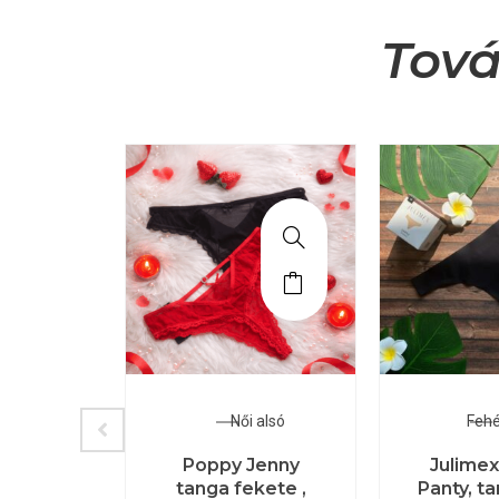
Tová
deau
Női alsó
Feh
913 C
Poppy Jenny
Julimex
 piros
tanga fekete ,
Panty, t