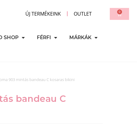
0
ÚJ TERMÉKEINK
OUTLET
D SHOP
FÉRFI
MÁRKÁK
oma 903 mintás bandeau C kosaras bikini
tás bandeau C