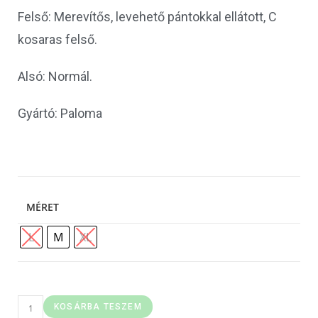
Felső: Merevítős, levehető pántokkal ellátott, C
kosaras felső.
Alsó: Normál.
Gyártó: Paloma
MÉRET
L
M
XL
KOSÁRBA TESZEM