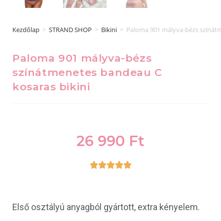
Kezdőlap
>
STRAND SHOP
>
Bikini
>
Paloma 901 mályva-bézs színátm
Paloma 901 mályva-bézs
színátmenetes bandeau C
kosaras bikini
26 990
Ft





Első osztályú anyagból gyártott, extra kényelem.