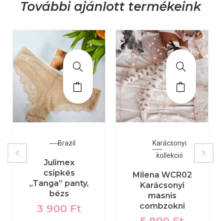
További ajánlott termékeink
Brazil
Karácsonyi
kollekció
Julimex
csipkés
Milena WCR02
„Tanga” panty,
Karácsonyi
bézs
masnis
combzokni
3 900
Ft
5 800
Ft