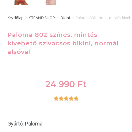
Kezdőlap
>
STRAND SHOP
>
Bikini
>
Paloma 802 színes, mintás kivehe
Paloma 802 színes, mintás
kivehető szivacsos bikini, normál
alsóval
24 990
Ft





Gyártó: Paloma