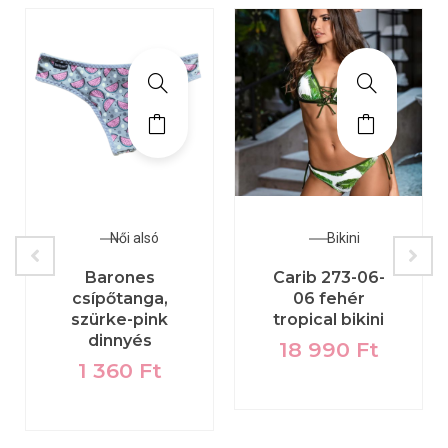
Női alsó
Bikini
Barones
Carib 273-06-
csípőtanga,
06 fehér
szürke-pink
tropical bikini
dinnyés
18 990
Ft
1 360
Ft