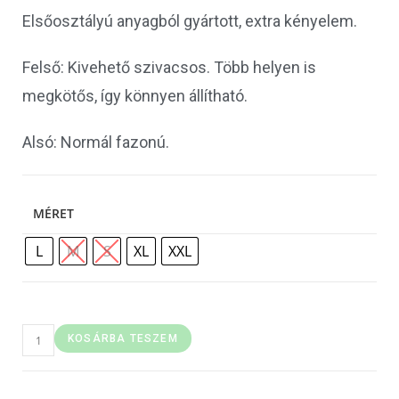
Elsőosztályú anyagból gyártott, extra kényelem.
Felső: Kivehető szivacsos. Több helyen is
megkötős, így könnyen állítható.
Alsó: Normál fazonú.
MÉRET
L
M
S
XL
XXL
KOSÁRBA TESZEM