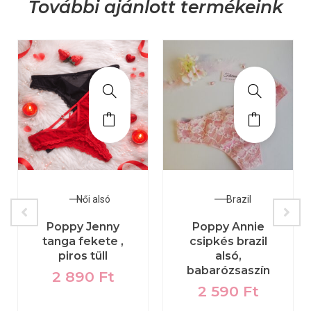
További ajánlott termékeink
Női alsó
Brazil
Poppy Jenny
Poppy Annie
tanga fekete ,
csipkés brazil
piros tüll
alsó,
babarózsaszín
2 890
Ft
2 590
Ft