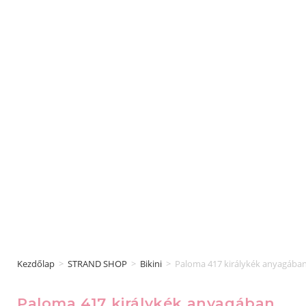
Kezdőlap
>
STRAND SHOP
>
Bikini
>
Paloma 417 királykék anyagában 
Paloma 417 királykék anyagában