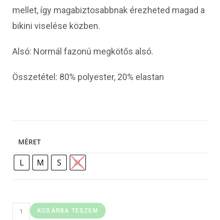
mellet, így magabiztosabbnak érezheted magad a
bikini viselése közben.
Alsó: Normál fazonú megkötős alsó.
Összetétel: 80% polyester, 20% elastan
MÉRET
L
M
S
XL
KOSÁRBA TESZEM