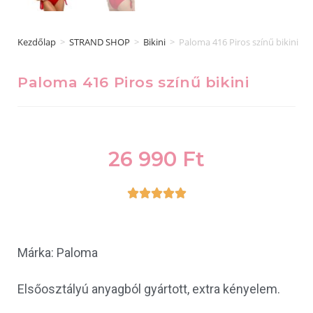
Kezdőlap
>
STRAND SHOP
>
Bikini
>
Paloma 416 Piros színű bikini
Paloma 416 Piros színű bikini
26 990
Ft





Márka: Paloma
Elsőosztályú anyagból gyártott, extra kényelem.