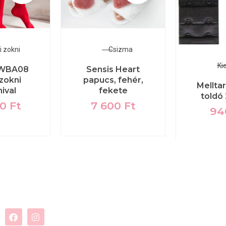
i zokni
Csizma
Ki
 WBA08
Sensis Heart
zokni
papucs, fehér,
Mellta
ival
fekete
toldó 
00
Ft
7 600
Ft
9