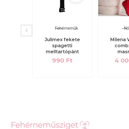
kini
Fehérneműk
Nő
03 kék-
Julimex fekete
Milena
ropical
spagetti
comb
kosaras
melltartópánt
masn
normál
990
Ft
4 0
val
90
Ft