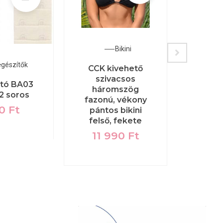
Bikini
egészítők
CCK kivehető
Palo
szivacsos
mály
rtó BA03
háromszög
színá
2 soros
fazonú, vékony
bikin
40
Ft
pántos bikini
al
felső, fekete
24
11 990
Ft