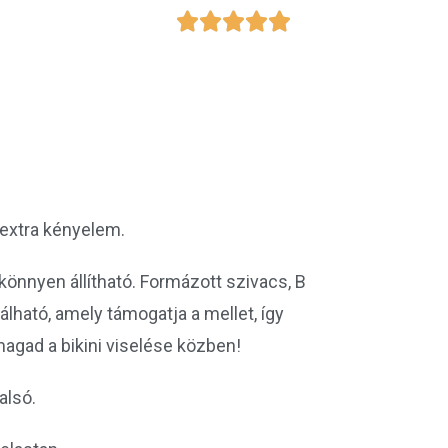





 extra kényelem.
 könnyen állítható. Formázott szivacs, B
lálható, amely támogatja a mellet, így
gad a bikini viselése közben!
alsó.