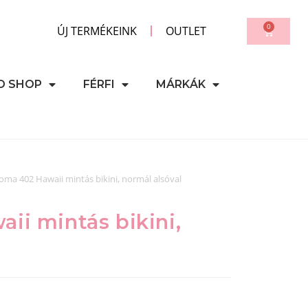
0
ÚJ TERMÉKEINK
OUTLET
D SHOP
FÉRFI
MÁRKÁK
oma 402 Hawaii mintás bikini, normál alsóval
ii mintás bikini,