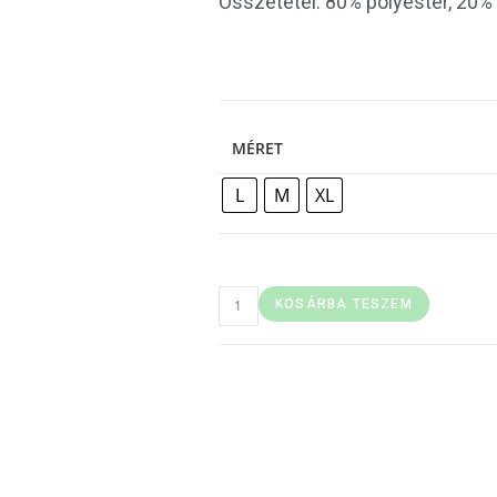
Összetétel: 80% polyester, 20%
MÉRET
L
M
XL
KOSÁRBA TESZEM