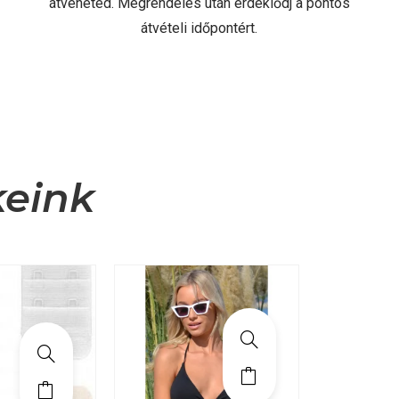
átveheted. Megrendelés után érdeklődj a pontos
átvételi időpontért.
keink