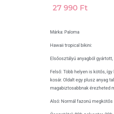
27 990
Ft
Márka: Paloma
Hawaii tropical bikini:
Elsőosztályú anyagból gyártott,
Felső: Több helyen is kötős, így
kosár. Oldalt egy plusz anyag ta
magabiztosabbnak érezheted ma
Alsó: Normál fazonú megkötős 