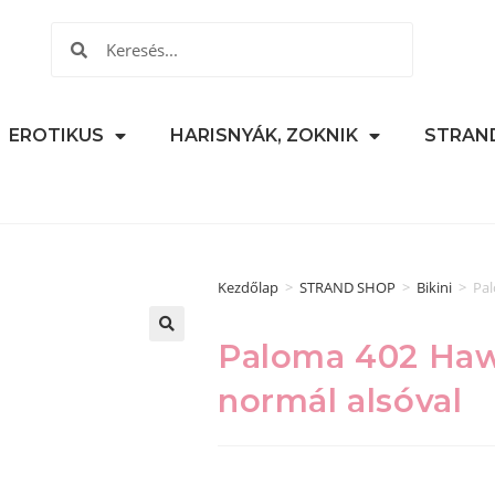
EROTIKUS
HARISNYÁK, ZOKNIK
STRAN
Kezdőlap
>
STRAND SHOP
>
Bikini
>
Pal
Paloma 402 Hawa
🔍
normál alsóval