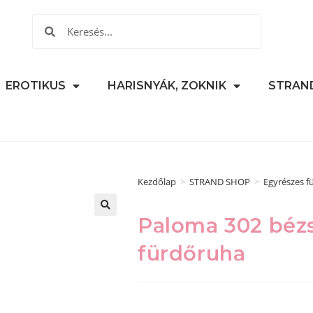
EROTIKUS
HARISNYÁK, ZOKNIK
STRAN
Kezdőlap
>
STRAND SHOP
>
Egyrészes f
Paloma 302 bézs
🔍
fürdőruha