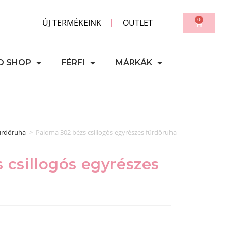
0
ÚJ TERMÉKEINK
OUTLET
D SHOP
FÉRFI
MÁRKÁK
ürdőruha
>
Paloma 302 bézs csillogós egyrészes fürdőruha
 csillogós egyrészes