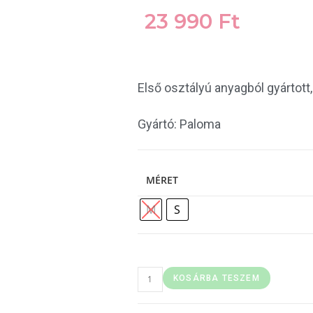
23 990
Ft
Első osztályú anyagból gyártott
Gyártó: Paloma
MÉRET
M
S
KOSÁRBA TESZEM