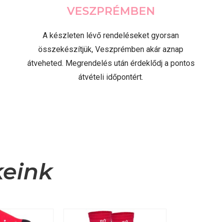
VESZPRÉMBEN
A készleten lévő rendeléseket gyorsan
összekészítjük, Veszprémben akár aznap
átveheted. Megrendelés után érdeklődj a pontos
átvételi időpontért.
keink