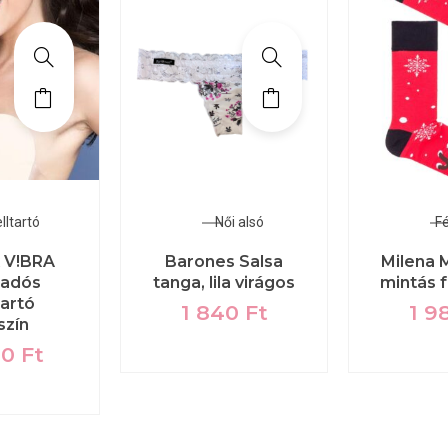
lltartó
Női alsó
Fé
x V!BRA
Barones Salsa
Milena M
padós
tanga, lila virágos
mintás f
tartó
1 840
Ft
1 9
szín
00
Ft