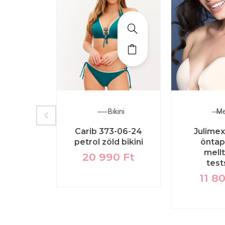
azil
Bikini
Me
issento
Carib 373-06-24
Julime
rasil
petrol zöld bikini
önta
mell
0
Ft
20 990
Ft
test
11 8