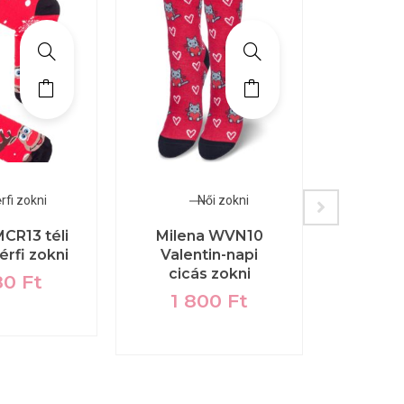
rfi zokni
Női zokni
CR13 téli
Milena WVN10
Mile
érfi zokni
Valentin-napi
Valen
cicás zokni
z
80
Ft
1 800
Ft
1 