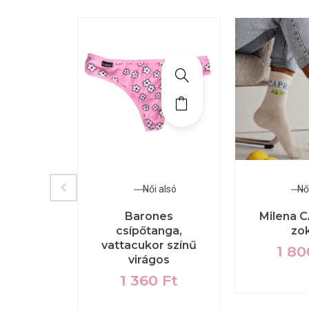
 alsó
Női alsó
Nő
 Salsa
Barones
Milena C
fehér-
csípőtanga,
zo
 virágos
vattacukor színű
1 8
virágos
0
Ft
1 360
Ft