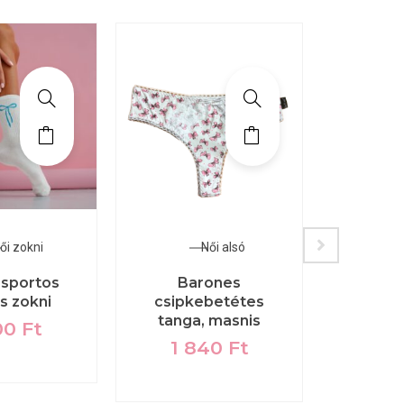
ői zokni
Női alsó
 sportos
Barones
Popp
s zokni
csipkebetétes
csipk
tanga, masnis
alsó,
00
Ft
1 840
Ft
2 