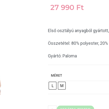
27 990
Ft
Első osztályú anyagból gyártott
Összetétel: 80% polyester, 20% 
Gyártó: Paloma
MÉRET
L
M