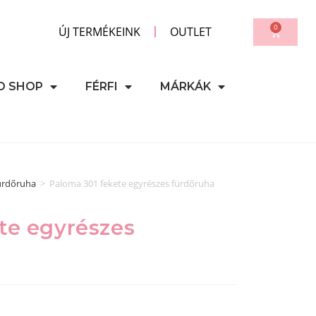
0
ÚJ TERMÉKEINK
OUTLET
D SHOP
FÉRFI
MÁRKÁK
ürdőruha
>
Paloma 301 fekete egyrészes fürdőruha
te egyrészes