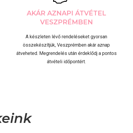
AKÁR AZNAPI ÁTVÉTEL
VESZPRÉMBEN
A készleten lévő rendeléseket gyorsan
összekészítjük, Veszprémben akár aznap
átveheted. Megrendelés után érdeklődj a pontos
átvételi időpontért.
keink