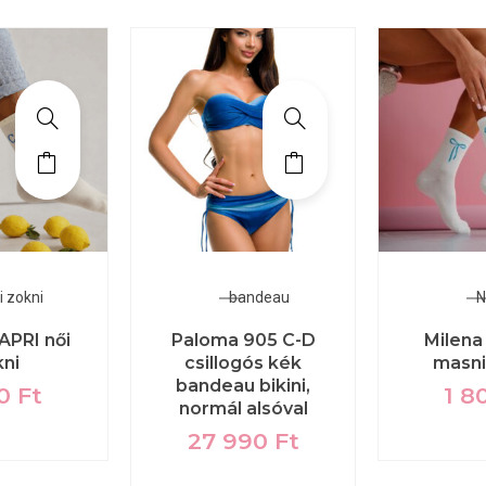
i zokni
bandeau
N
APRI női
Paloma 905 C-D
Milena
kni
csillogós kék
masni
bandeau bikini,
00
Ft
1 8
normál alsóval
27 990
Ft