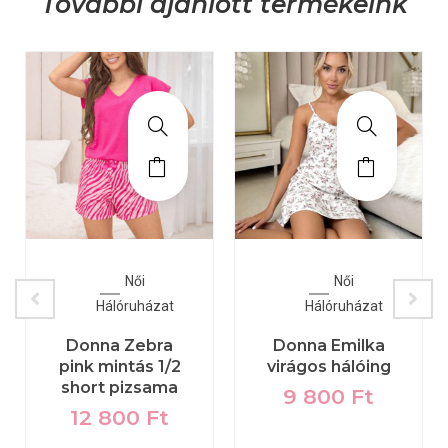
További ajánlott termékeink
Női
Női
Hálóruházat
Hálóruházat
Donna Zebra
Donna Emilka
pink mintás 1/2
virágos hálóing
short pizsama
9 800
Ft
12 800
Ft