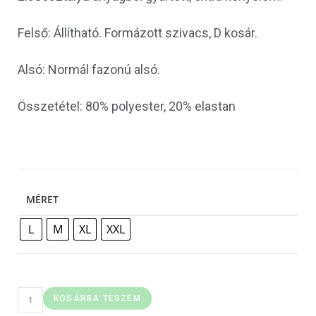
Felső: Állítható. Formázott szivacs, D kosár.
Alsó: Normál fazonú alsó.
Összetétel: 80% polyester, 20% elastan
MÉRET
L
M
XL
XXL
KOSÁRBA TESZEM