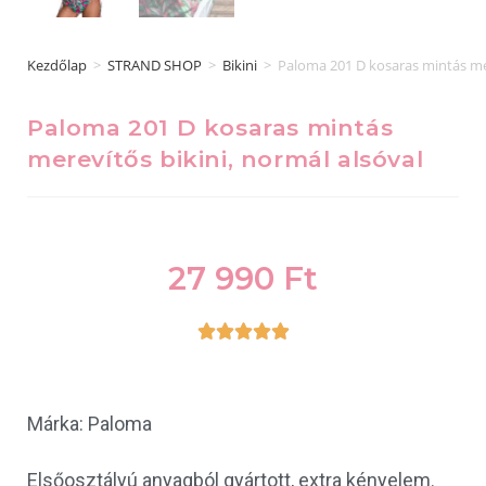
Kezdőlap
>
STRAND SHOP
>
Bikini
>
Paloma 201 D kosaras mintás mer
Paloma 201 D kosaras mintás
merevítős bikini, normál alsóval
27 990
Ft





Márka: Paloma
Elsőosztályú anyagból gyártott, extra kényelem.