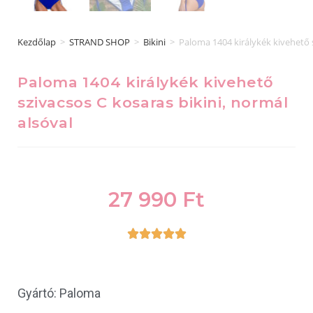
Kezdőlap
>
STRAND SHOP
>
Bikini
>
Paloma 1404 királykék kivehető s
Paloma 1404 királykék kivehető
szivacsos C kosaras bikini, normál
alsóval
27 990
Ft





Gyártó: Paloma