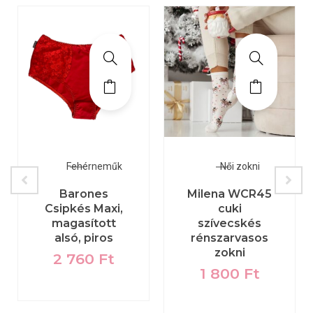
Fehérneműk
Női zokni
Barones
Milena WCR45
Csipkés Maxi,
cuki
magasított
szívecskés
alsó, piros
rénszarvasos
zokni
2 760
Ft
1 800
Ft