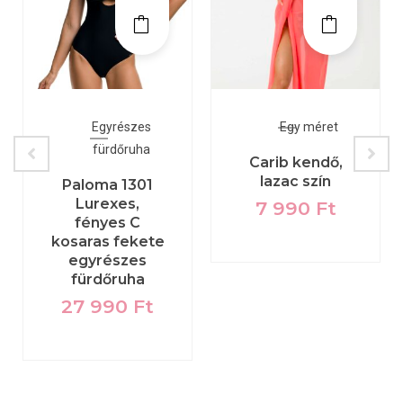
Egyrészes
Egy méret
fürdőruha
Carib kendő,
lazac szín
Paloma 1301
Lurexes,
7 990
Ft
fényes C
kosaras fekete
egyrészes
fürdőruha
27 990
Ft