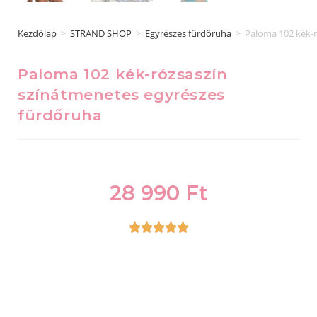
Kezdőlap
>
STRAND SHOP
>
Egyrészes fürdőruha
>
Paloma 102 kék-r
Paloma 102 kék-rózsaszín
színátmenetes egyrészes
fürdőruha
28 990
Ft




