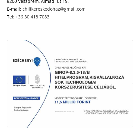
8200 Veszprém, Almádi út 19.
E-mail:
chilikereskedohaz@gmail.com
Tel:
+36 30 418 7083