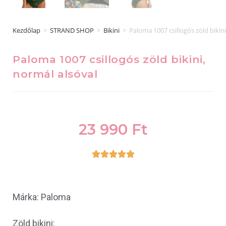
Kezdőlap
>
STRAND SHOP
>
Bikini
>
Paloma 1007 csillogós zöld bikini
Paloma 1007 csillogós zöld bikini,
normál alsóval
23 990
Ft





Márka: Paloma
Zöld bikini: