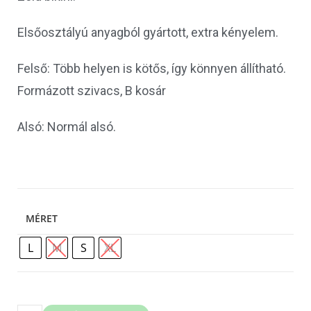
Elsőosztályú anyagból gyártott, extra kényelem.
Felső: Több helyen is kötős, így könnyen állítható.
Formázott szivacs, B kosár
Alsó: Normál alsó.
MÉRET
L
M
S
XL