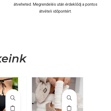
átveheted. Megrendelés után érdeklődj a pontos
átvételi időpontért.
keink