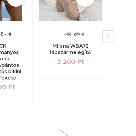
Bikini
Női zokni
Női
CK
Milena WBA72
Donn
mányos
lábszármelegítő
csipké
onú,
m
3 200
Ft
ypántos
16
s bikini
 fekete
90
Ft