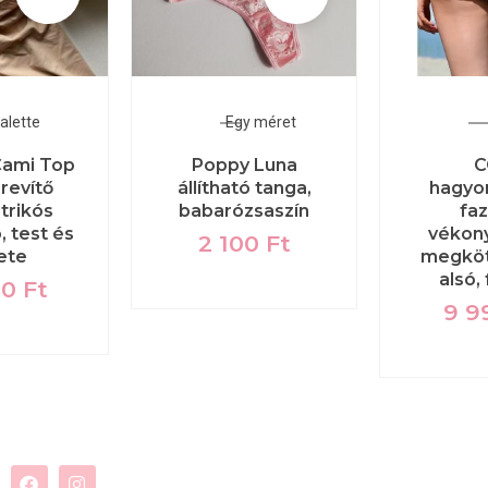
alette
Egy méret
Cami Top
Poppy Luna
C
revítő
állítható tanga,
hagyo
 trikós
babarózsaszín
faz
, test és
vékon
2 100
Ft
ete
megkötő
alsó,
00
Ft
9 9