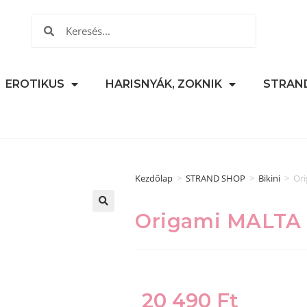
EROTIKUS
HARISNYÁK, ZOKNIK
STRAN
Kezdőlap
>
STRAND SHOP
>
Bikini
>
Ori
Origami MALTA 
🔍
20 490
Ft