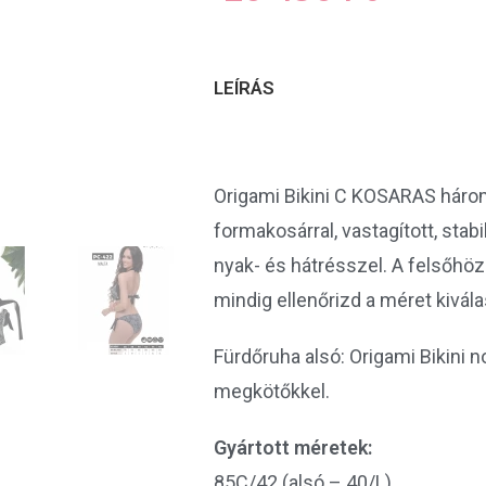
LEÍRÁS
Origami Bikini C KOSARAS hár
formakosárral, vastagított, stab
nyak- és hátrésszel. A felsőhöz
mindig ellenőrizd a méret kivál
Fürdőruha alsó: Origami Bikini n
megkötőkkel.
Gyártott méretek:
85C/42 (alsó – 40/L)