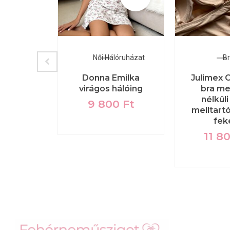
kini
Női Hálóruházat
Br
zsaszín
Donna Emilka
Julimex 
mintás
virágos hálóing
bra me
ni
nélküli
9 800
Ft
melltartó
90
Ft
fek
11 8