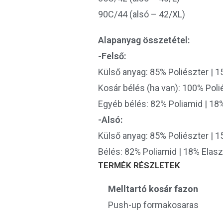
90C/44 (alsó – 42/XL)
Alapanyag összetétel:
-Felső:
Külső anyag: 85% Poliészter | 1
Kosár bélés (ha van): 100% Poli
Egyéb bélés: 82% Poliamid | 18
-Alsó:
Külső anyag: 85% Poliészter | 1
Bélés: 82% Poliamid | 18% Elas
TERMÉK RÉSZLETEK
Melltartó kosár fazon
Push-up formakosaras