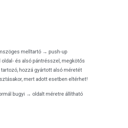
omszöges melltartó → push-up
il oldal- és alsó pántrésszel, megkötős
 tartozó, hozzá gyártott alsó méretét
asztásakor, mert adott esetben eltérhet!
ormál bugyi → oldalt méretre állítható