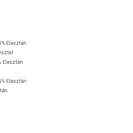
5% Elasztán
észter
% Elasztán
5% Elasztán
ztán