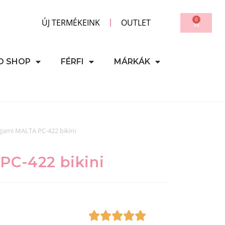
0
ÚJ TERMÉKEINK
OUTLET
D SHOP
FÉRFI
MÁRKÁK
gami MALTA PC-422 bikini
PC-422 bikini




