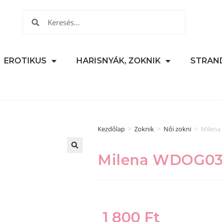
EROTIKUS
HARISNYÁK, ZOKNIK
STRAN
Kezdőlap
>
Zoknik
>
Női zokni
>
Milena
Milena WDOG03 
🔍
1 800
Ft