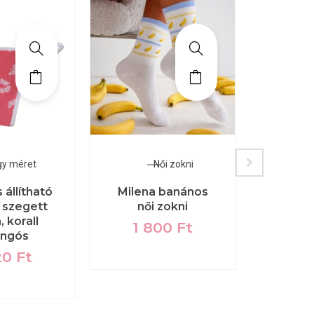
gy méret
Női zokni
A
állítható
Milena banános
Julime
 szegett
női zokni
alsó
, korall
te
1 800
Ft
angós
6 
20
Ft