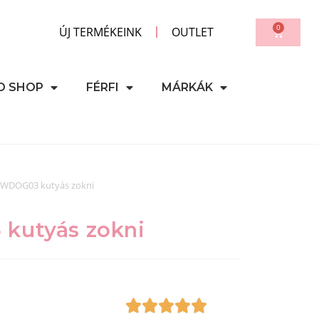
0
ÚJ TERMÉKEINK
OUTLET
D SHOP
FÉRFI
MÁRKÁK
 WDOG03 kutyás zokni
kutyás zokni




