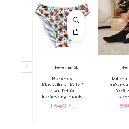
észes
Fehérneműk
Fér
őruha
Barones
Milena
Klasszikus „Kata”
mézesk
ekete-
alsó, fehér
férfi 
odros
karácsonyi macis
spo
szes
1 640
Ft
1 9
90
Ft