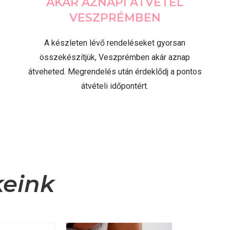
AKÁR AZNAPI ÁTVÉTEL
VESZPRÉMBEN
A készleten lévő rendeléseket gyorsan
összekészítjük, Veszprémben akár aznap
átveheted. Megrendelés után érdeklődj a pontos
átvételi időpontért.
keink