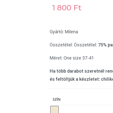
1 800
Ft
Gyártó: Milena
Összetétel: Összetétel:
75% pa
Méret: One size 37-41
Ha több darabot szeretnél rende
és feltöltjük a készletet: ch
SZÍN