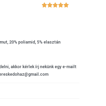





mut, 20% poliamid, 5% elasztán
lni, akkor kérlek írj nekünk egy e-mailt
ilikereskedohaz@gmail.com