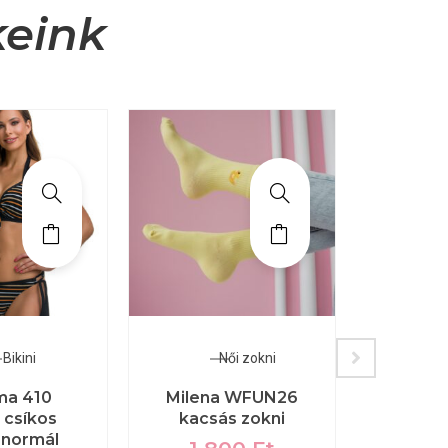
keink
Bikini
Női zokni
F
ma 410
Milena WFUN26
Ba
 csíkos
kacsás zokni
Klasszi
, normál
alsó, 