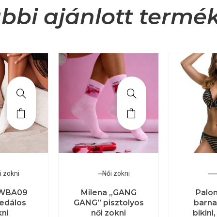
bbi ajánlott termé
i zokni
Női zokni
 WBA09
Milena „GANG
Palo
edálos
GANG” pisztolyos
barna
kni
női zokni
bikini