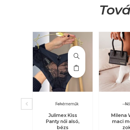
Tová
zokni
Fehérneműk
Nő
Jodie
Julimex Kiss
Milena
risnya
Panty női alsó,
maci m
rágos,
bézs
zo