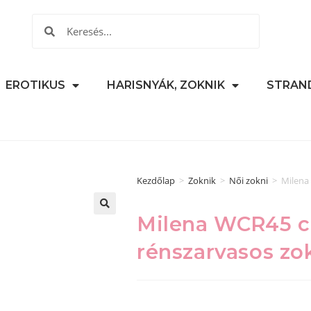
EROTIKUS
HARISNYÁK, ZOKNIK
STRAN
Kezdőlap
>
Zoknik
>
Női zokni
>
Milena
Milena WCR45 cu
🔍
rénszarvasos zo