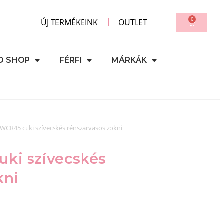
0
ÚJ TERMÉKEINK
OUTLET
D SHOP
FÉRFI
MÁRKÁK
 WCR45 cuki szívecskés rénszarvasos zokni
ki szívecskés
kni