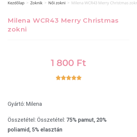
Kezdőlap
>
Zoknik
>
Női zokni
>
Milena WCR43 Merry Christmas zok
Milena WCR43 Merry Christmas
zokni
1 800
Ft





Gyártó: Milena
Összetétel: Összetétel:
75% pamut, 20%
poliamid, 5% elasztán