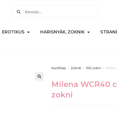
EROTIKUS
HARISNYÁK, ZOKNIK
STRAN
Kezdőlap
>
Zoknik
>
Női zokni
>
Milena
Milena WCR40 c
🔍
zokni