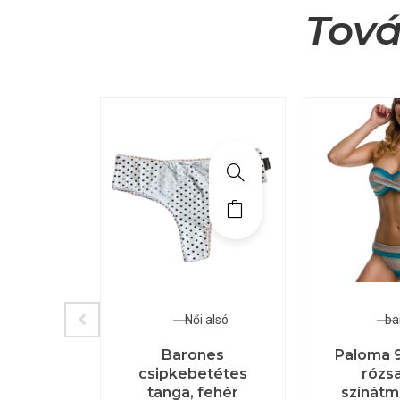
Tová
zokni
Női alsó
ba
WBA09
Barones
Paloma 
dálos
csipkebetétes
rózs
ni
tanga, fehér
színát