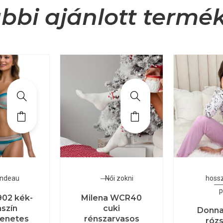
bbi ajánlott termé
ndeau
Női zokni
hoss
p
902 kék-
Milena WCR40
aszín
cuki
Donna
menetes
rénszarvasos
rózs