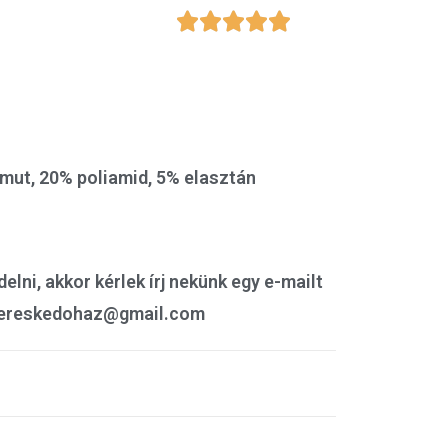





mut, 20% poliamid, 5% elasztán
lni, akkor kérlek írj nekünk egy e-mailt
ilikereskedohaz@gmail.com