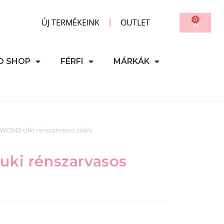
0
ÚJ TERMÉKEINK
OUTLET
D SHOP
FÉRFI
MÁRKÁK
 WCR40 cuki rénszarvasos zokni
uki rénszarvasos