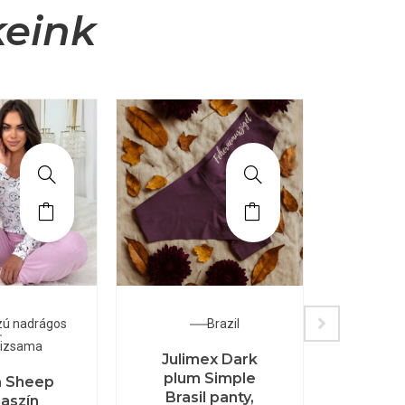
keink
zú nadrágos
Brazil
izsama
Julimex Dark
Popp
plum Simple
csipk
 Sheep
Brasil panty,
alsó
aszín