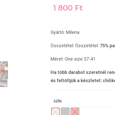
1 800
Ft
Gyártó: Milena
Összetétel: Összetétel:
75% pa
Méret: One size 37-41
Ha több darabot szeretnél rende
és feltöltjük a készletet: ch
SZÍN