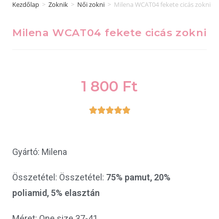
Kezdőlap
>
Zoknik
>
Női zokni
>
Milena WCAT04 fekete cicás zokni
Milena WCAT04 fekete cicás zokni
1 800
Ft





Gyártó: Milena
Összetétel: Összetétel:
75% pamut, 20%
poliamid, 5% elasztán
Méret: One size 37-41