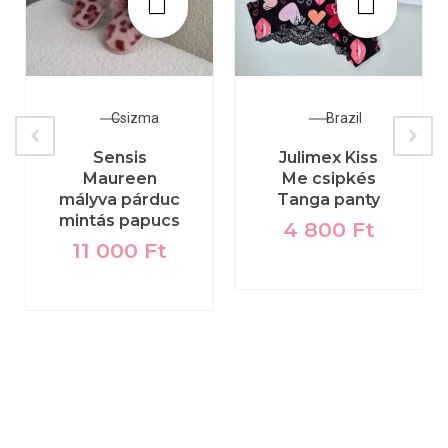
Csizma
Brazil
Sensis
Julimex Kiss
Maureen
Me csipkés
mályva párduc
Tanga panty
mintás papucs
4 800
Ft
11 000
Ft