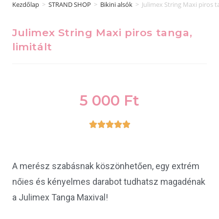
Kezdőlap
>
STRAND SHOP
>
Bikini alsók
>
Julimex String Maxi piros ta
Julimex String Maxi piros tanga,
limitált
5 000
Ft





A merész szabásnak köszönhetően, egy extrém
nőies és kényelmes darabot tudhatsz magadénak
a Julimex Tanga Maxival!