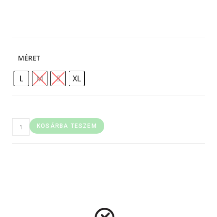
MÉRET
L
M
S
XL
KOSÁRBA TESZEM