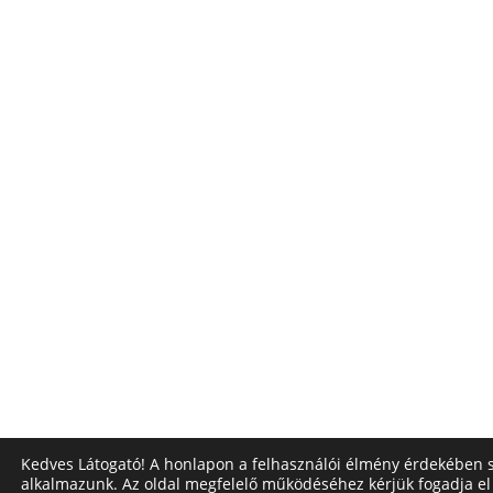
Kedves Látogató! A honlapon a felhasználói élmény érdekében s
alkalmazunk. Az oldal megfelelő működéséhez kérjük fogadja el