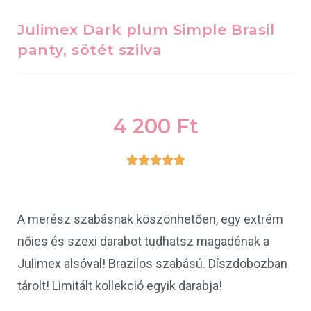
Julimex Dark plum Simple Brasil
panty, sötét szilva
4 200
Ft





A merész szabásnak köszönhetően, egy extrém
nőies és szexi darabot tudhatsz magadénak a
Julimex alsóval! Brazilos szabású. Díszdobozban
tárolt! Limitált kollekció egyik darabja!