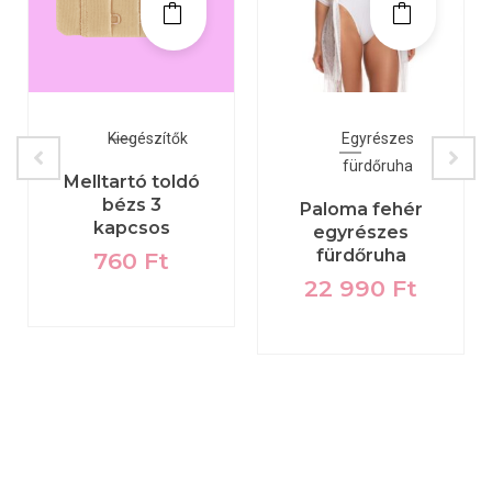
Kiegészítők
Egyrészes
fürdőruha
Melltartó toldó
bézs 3
Paloma fehér
kapcsos
egyrészes
fürdőruha
760
Ft
22 990
Ft