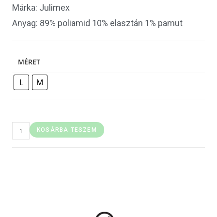
Márka: Julimex
Anyag: 89% poliamid 10% elasztán 1% pamut
MÉRET
L
M
KOSÁRBA TESZEM