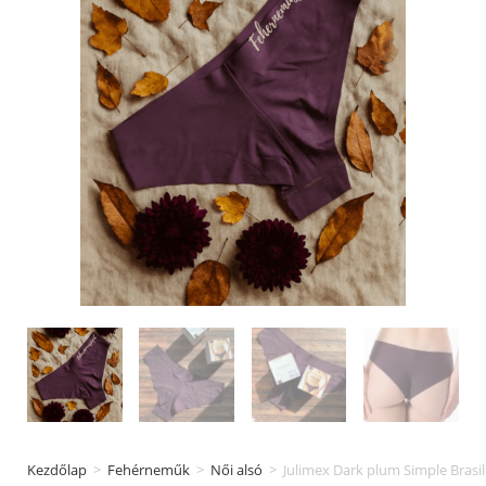
Kezdőlap
>
Fehérneműk
>
Női alsó
>
Julimex Dark plum Simple Brasil 