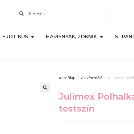
EROTIKUS
HARISNYÁK, ZOKNIK
STRAN
Kezdőlap
>
Alakformáló
>
Julimex Polhal
Julimex Polhalk
🔍
testszín