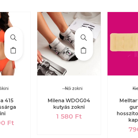
ikini
Női zokni
Ki
a 415
Milena WDOG04
Melltar
ssárga
kutyás zokni
gum
ini
hosszíto
1 580
Ft
kap
90
Ft
7