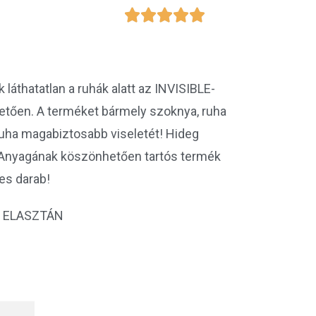





áthatatlan a ruhák alatt az INVISIBLE-
tően. A terméket bármely szoknya, ruha
a ruha magabiztosabb viseletét! Hideg
á! Anyagának köszönhetően tartós termék
es darab!
0% ELASZTÁN