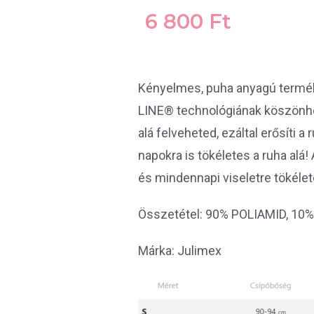
6 800
Ft
Kényelmes, puha anyagú termék l
LINE® technológiának köszönhe
alá felveheted, ezáltal erősíti 
napokra is tökéletes a ruha al
és mindennapi viseletre tökélet
Összetétel: 90% POLIAMID, 1
Márka: Julimex