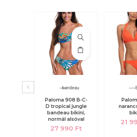
óruházat
bandeau
B
Denis
Paloma 908 B-C-
Palom
 több
D tropical jungle
naranc
ben
bandeau bikini,
bik
normál alsóval
00
Ft
21 9
27 990
Ft