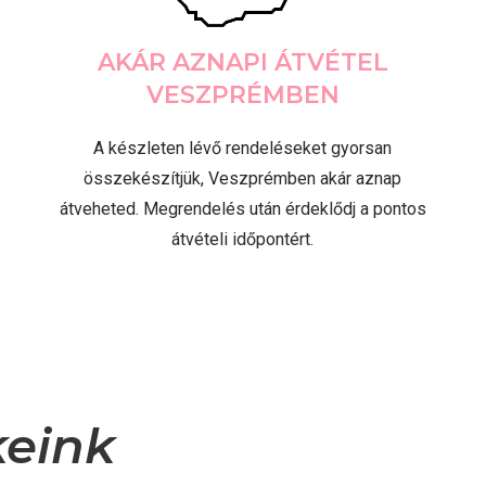
AKÁR AZNAPI ÁTVÉTEL
VESZPRÉMBEN
A készleten lévő rendeléseket gyorsan
összekészítjük, Veszprémben akár aznap
átveheted. Megrendelés után érdeklődj a pontos
átvételi időpontért.
keink