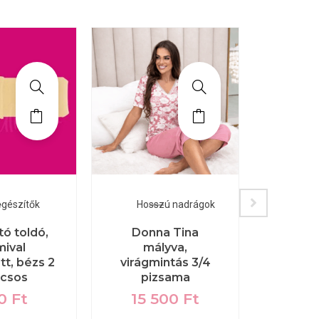
egészítők
Hosszú nadrágok
tó toldó,
Donna Tina
Popp
ival
mályva,
csipk
tt, bézs 2
virágmintás 3/4
csos
pizsama
babar
90
Ft
15 500
Ft
2 