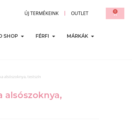
0
ÚJ TERMÉKEINK
OUTLET
D SHOP
FÉRFI
MÁRKÁK
ka alsószoknya, testszín
a alsószoknya,