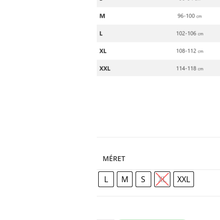
MÉRET
L
M
S
XL
XXL