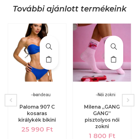
További ajánlott termékeink
bandeau
Női zokni
Paloma 907 C
Milena „GANG
kosaras
GANG”
királykék bikini
pisztolyos női
zokni
25 990
Ft
1 800
Ft