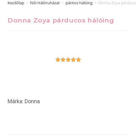
Kezdőlap
>
Női Hálóruházat
>
pántos hálóing
>
Donna Zoya párduco
Donna Zoya párducos hálóing





Márka: Donna