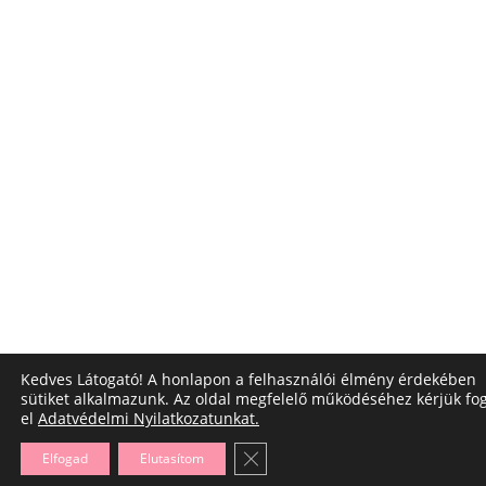
Kedves Látogató! A honlapon a felhasználói élmény érdekében
sütiket alkalmazunk. Az oldal megfelelő működéséhez kérjük fo
el
Adatvédelmi Nyilatkozatunkat.
Close GDPR Cookie Banner
Elfogad
Elutasítom