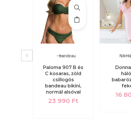
rneműk
bandeau
Női H
vékony
Paloma 907 B és
Donna
tanga,
C kosaras, zöld
hál
s 4
csillogós
babaróz
bandeau bikini,
fek
0
Ft
normál alsóval
16 8
23 990
Ft