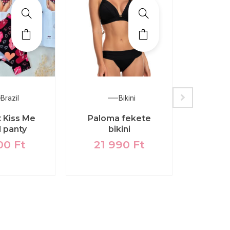
Brazil
Bikini
 Kiss Me
Paloma fekete
Juli
l panty
bikini
Plum
lézervá
00
Ft
21 990
Ft
szilva
mere
9 