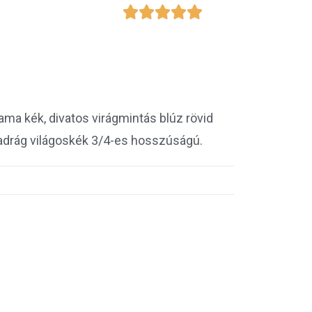





ma kék, divatos virágmintás blúz rövid
nadrág világoskék 3/4-es hosszúságú.