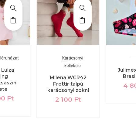
álóruházat
Karácsonyi
kollekció
 Luiza
Julimex
óing
Brasi
Milena WCR42
saszín,
Frottír talpú
4 8
ete
karácsonyi zokni
00
Ft
2 100
Ft