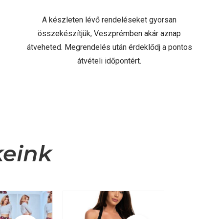
A készleten lévő rendeléseket gyorsan
összekészítjük, Veszprémben akár aznap
átveheted. Megrendelés után érdeklődj a pontos
átvételi időpontért.
keink