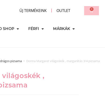
0
ÚJ TERMÉKEINK
OUTLET
D SHOP
FÉRFI
MÁRKÁK
drágos pizsama
>
Donna Margaret világoskék , margarétás 3/4 pizsama
világoskék ,
 pizsama