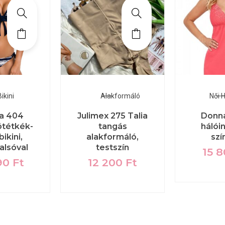
ikini
Alakformáló
Női 
a 404
Julimex 275 Talia
Donna
ötétkék-
tangás
hálói
ikini,
alakformáló,
szí
alsóval
testszín
15 
90
Ft
12 200
Ft