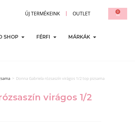
0
ÚJ TERMÉKEINK
OUTLET
D SHOP
FÉRFI
MÁRKÁK
izsama
>
Donna Gabriela rózsaszín virágos 1/2 top pizsama
ózsaszín virágos 1/2