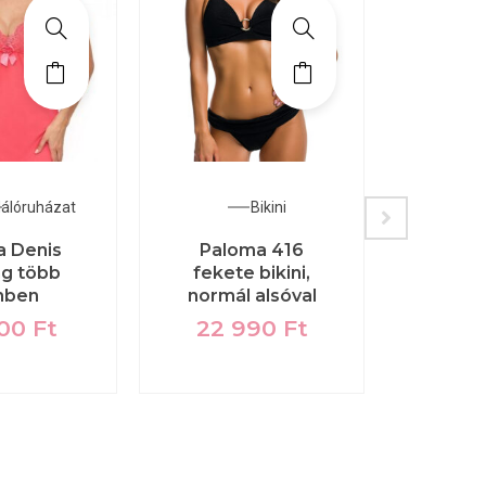
Hálóruházat
Bikini
 Denis
Paloma 416
CCK 
ng több
fekete bikini,
szi
nben
normál alsóval
sport
felső,
800
Ft
22 990
Ft
14