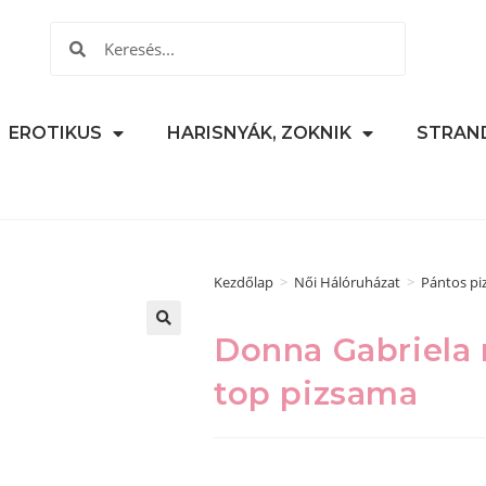
EROTIKUS
HARISNYÁK, ZOKNIK
STRAN
Kezdőlap
>
Női Hálóruházat
>
Pántos p
Donna Gabriela r
🔍
top pizsama