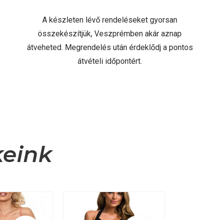
A készleten lévő rendeléseket gyorsan
összekészítjük, Veszprémben akár aznap
átveheted. Megrendelés után érdeklődj a pontos
átvételi időpontért.
keink