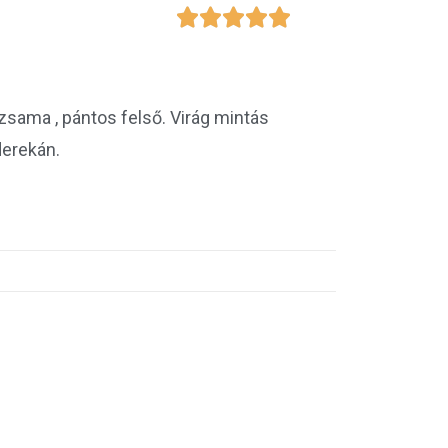





zsama , pántos felső. Virág mintás
derekán.