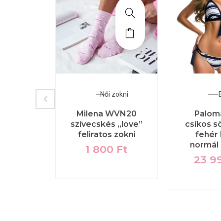
zokni
Női zokni
B
GYM IS
Milena WVN20
Palom
PY” női
szívecskés „love”
csíkos s
ni
feliratos zokni
fehér b
normál 
0
Ft
1 800
Ft
23 9