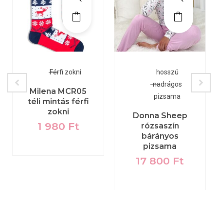
Férfi zokni
hosszú
nadrágos
Milena MCR05
pizsama
téli mintás férfi
zokni
Donna Sheep
1 980
Ft
rózsaszín
bárányos
pizsama
17 800
Ft