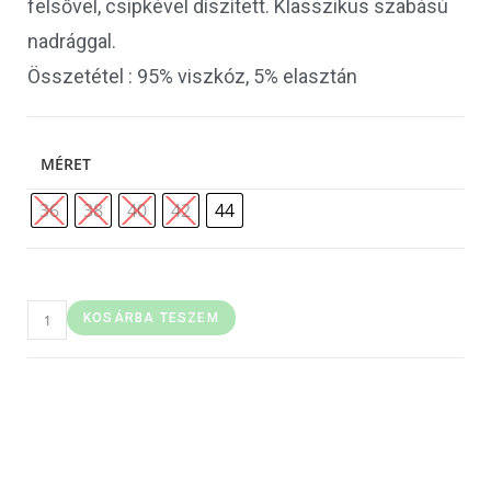
felsővel, csipkével díszített. Klasszikus szabású
nadrággal.
Összetétel : 95% viszkóz, 5% elasztán
MÉRET
36
38
40
42
44
KOSÁRBA TESZEM