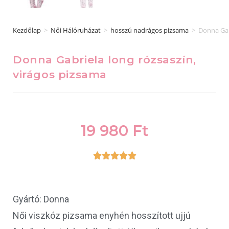
Kezdőlap
>
Női Hálóruházat
>
hosszú nadrágos pizsama
>
Donna Gab
Donna Gabriela long rózsaszín,
virágos pizsama
19 980
Ft





Gyártó: Donna
Női viszkóz pizsama enyhén hosszított ujjú