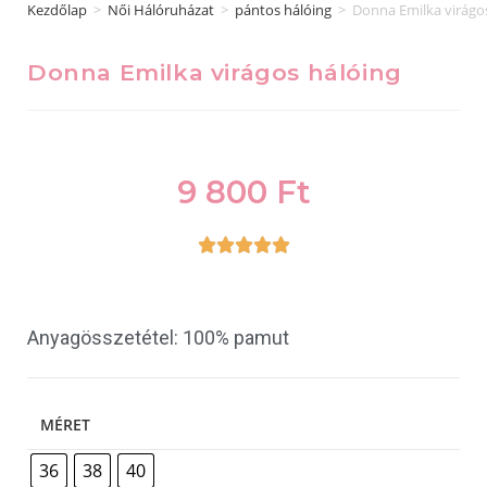
Kezdőlap
>
Női Hálóruházat
>
pántos hálóing
>
Donna Emilka virágo
Donna Emilka virágos hálóing
9 800
Ft





Anyagösszetétel: 100% pamut
MÉRET
36
38
40