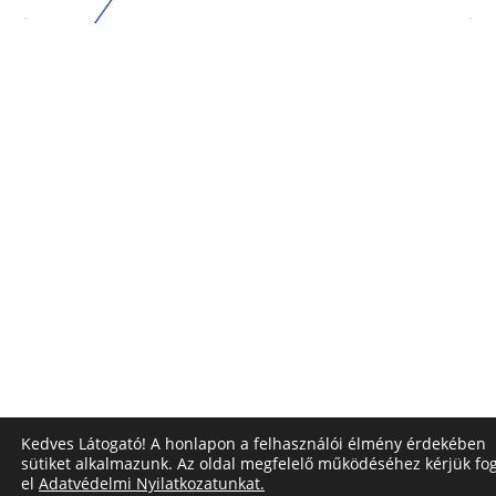
Kedves Látogató! A honlapon a felhasználói élmény érdekében
sütiket alkalmazunk. Az oldal megfelelő működéséhez kérjük fo
el
Adatvédelmi Nyilatkozatunkat.