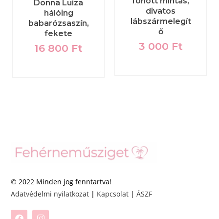
fonott mintás,
Donna Luiza
divatos
hálóing
lábszármelegít
babarózsaszín,
ő
fekete
3 000
Ft
16 800
Ft
© 2022 Minden jog fenntartva!
Adatvédelmi nyilatkozat
|
Kapcsolat
|
ÁSZF