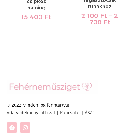
ragasztócsík
csipkés
ruhákhoz
hálóing
2 100
Ft
–
2
15 400
Ft
700
Ft
© 2022 Minden jog fenntartva!
Adatvédelmi nyilatkozat
|
Kapcsolat
|
ÁSZF