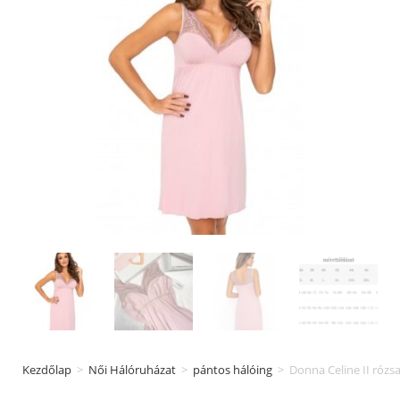
Kezdőlap
>
Női Hálóruházat
>
pántos hálóing
>
Donna Celine II rózs