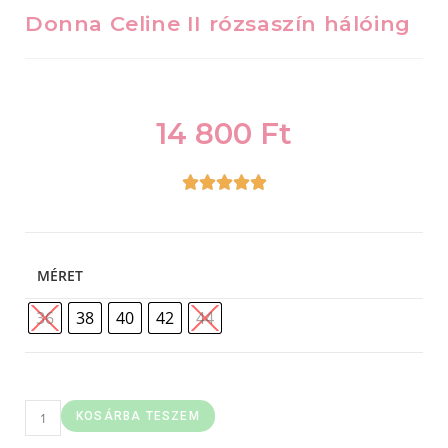
Donna Celine II rózsaszín hálóing
14 800
Ft





MÉRET
36
38
40
42
44
KOSÁRBA TESZEM