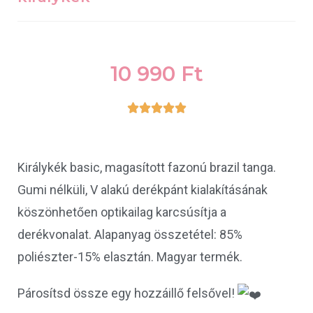
10 990
Ft





Királykék basic, magasított fazonú brazil tanga.
Gumi nélküli, V alakú derékpánt kialakításának
köszönhetően optikailag karcsúsítja a
derékvonalat. Alapanyag összetétel: 85%
poliészter-15% elasztán. Magyar termék.
Párosítsd össze egy hozzáillő felsővel!