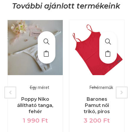
További ajánlott termékeink
Egy méret
Fehérneműk
Poppy Niko
Barones
állítható tanga,
Pamut női
fehér
trikó, piros
1 990
Ft
3 200
Ft