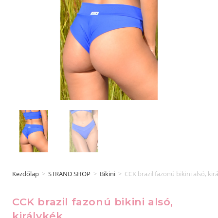
Kezdőlap
>
STRAND SHOP
>
Bikini
>
CCK brazil fazonú bikini alsó, kir
CCK brazil fazonú bikini alsó,
királykék