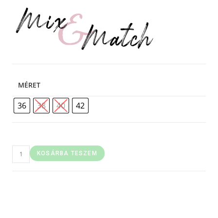
MÉRET
36
38
40
42
KOSÁRBA TESZEM