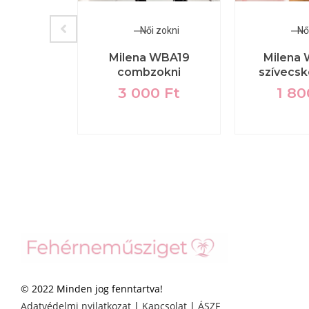
szítők
Női zokni
Nő
amond
Milena WBA19
Milena
édő
combzokni
szívecsk
0
Ft
3 000
Ft
1 8
© 2022 Minden jog fenntartva!
Adatvédelmi nyilatkozat
|
Kapcsolat
|
ÁSZF