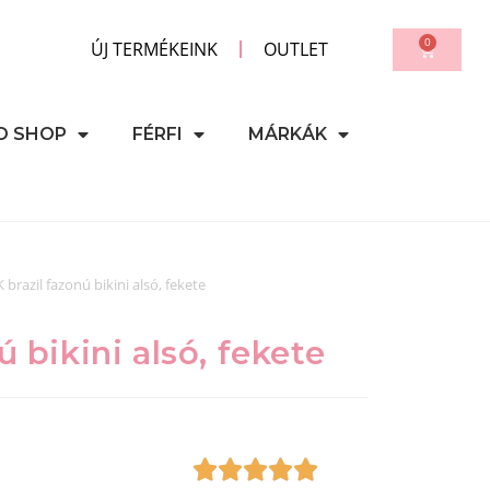
0
ÚJ TERMÉKEINK
OUTLET
D SHOP
FÉRFI
MÁRKÁK
 brazil fazonú bikini alsó, fekete
ú bikini alsó, fekete




