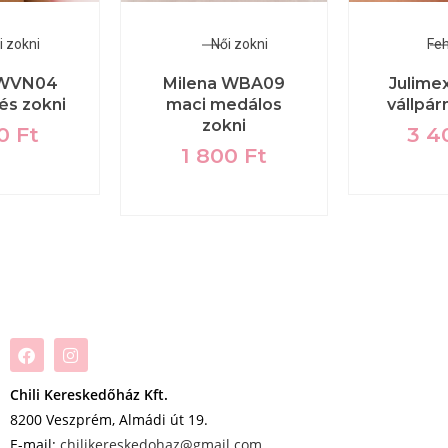
i zokni
Női zokni
Fe
 WVN04
Milena WBA09
Julimex
és zokni
maci medálos
vállpár
zokni
00
Ft
3 4
1 800
Ft
Chili Kereskedőház Kft.
8200 Veszprém, Almádi út 19.
E-mail:
chilikereskedohaz@gmail.com