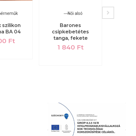
hérneműk
Női alsó
f
 szilikon
Barones
na BA 04
csipkebetétes
O
tanga, fekete
hari
00
Ft
piro
1 840
Ft
1 