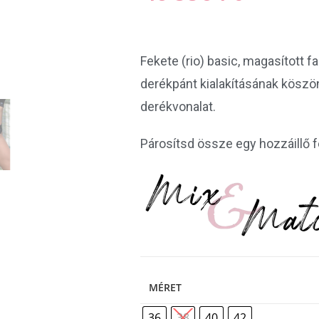
Fekete (rio) basic, magasított fa
derékpánt kialakításának köszön
derékvonalat.
Párosítsd össze egy hozzáillő f
MÉRET
36
38
40
42