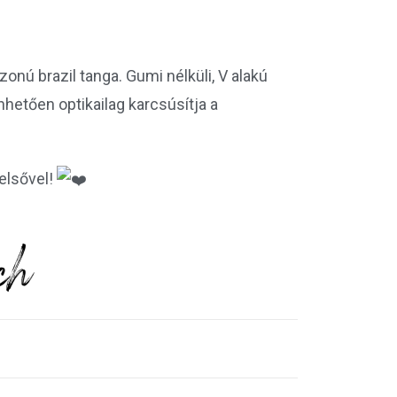
zonú brazil tanga. Gumi nélküli, V alakú
hetően optikailag karcsúsítja a
elsővel!