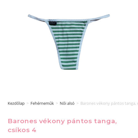
Kezdőlap
>
Fehérneműk
>
Női alsó
>
Barones vékony pántos tanga, c
Barones vékony pántos tanga,
csíkos 4