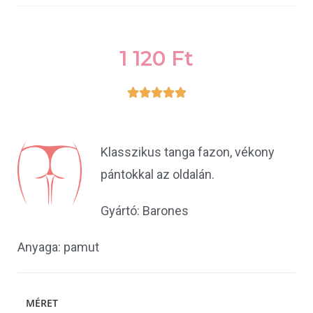
1 120
Ft





Klasszikus tanga fazon, vékony
pántokkal az oldalán.
Gyártó: Barones
Anyaga: pamut
MÉRET