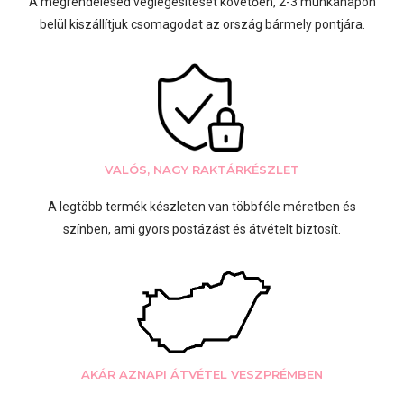
A megrendelésed véglegesítését követően, 2-3 munkanapon
belül kiszállítjuk csomagodat az ország bármely pontjára.
VALÓS, NAGY RAKTÁRKÉSZLET
A legtöbb termék készleten van többféle méretben és
színben, ami gyors postázást és átvételt biztosít.
AKÁR AZNAPI ÁTVÉTEL VESZPRÉMBEN