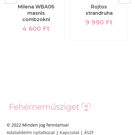
Milena WBA06
Rojtos
masnis
strandruha
combzokni
9 990
Ft
4 600
Ft
© 2022 Minden jog fenntartva!
Adatvédelmi nyilatkozat
|
Kapcsolat
|
ÁSZF