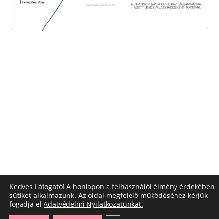
Kedves Látogató! A honlapon a felhasználói élmény érdekében
sütiket alkalmazunk. Az oldal megfelelő működéséhez kérjük
fogadja el
Adatvédelmi Nyilatkozatunkat.