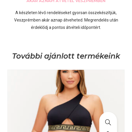
AKÁR AZNAPI ÁTVÉTEL VESZPRÉMBEN
A készleten lévő rendeléseket gyorsan összekészítjük,
Veszprémben akár aznap átveheted. Megrendelés után
érdeklődj a pontos átvételi időpontért.
További ajánlott termékeink