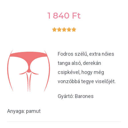
1 840
Ft





Fodros szélű, extra nőies
tanga alsó, derekán
csipkével, hogy még
vonzóbbá tegye viselőjét.
Gyártó: Barones
Anyaga: pamut