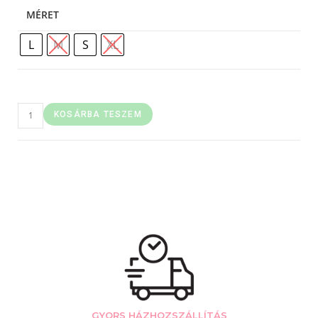
MÉRET
L
M
S
XL
KOSÁRBA TESZEM
GYORS HÁZHOZSZÁLLÍTÁS