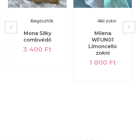
Kiegészítők
Női zokni
Mona Silky
Milena
combvédő
WFUN01
Limoncello
3 400
Ft
zokni
1 800
Ft