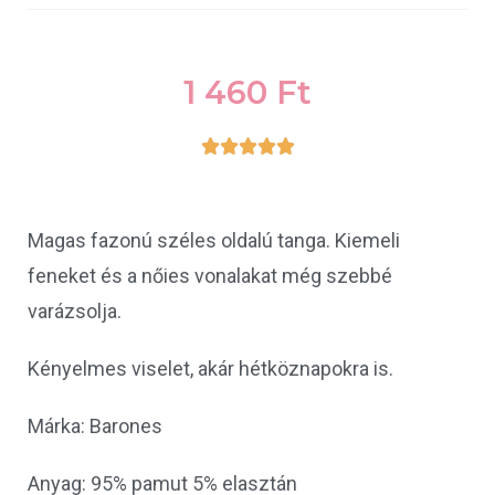
1 460
Ft





Magas fazonú széles oldalú tanga. Kiemeli
feneket és a nőies vonalakat még szebbé
varázsolja.
Kényelmes viselet, akár hétköznapokra is.
Márka: Barones
Anyag: 95% pamut 5% elasztán