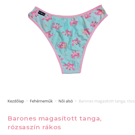
Kezdőlap
>
Fehérneműk
>
Női alsó
>
Barones magasított tanga, rózs
Barones magasított tanga,
rózsaszín rákos