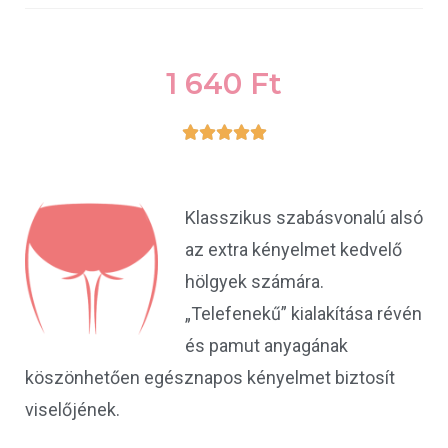
1 640
Ft





Klasszikus szabásvonalú alsó
az extra kényelmet kedvelő
hölgyek számára.
„Telefenekű” kialakítása révén
és pamut anyagának
köszönhetően egésznapos kényelmet biztosít
viselőjének.