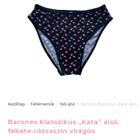
Kezdőlap
>
Fehérneműk
>
Női alsó
>
Barones Klasszikus „Kata” alsó, 
Barones Klasszikus „Kata” alsó,
fekete-rózsaszín virágos