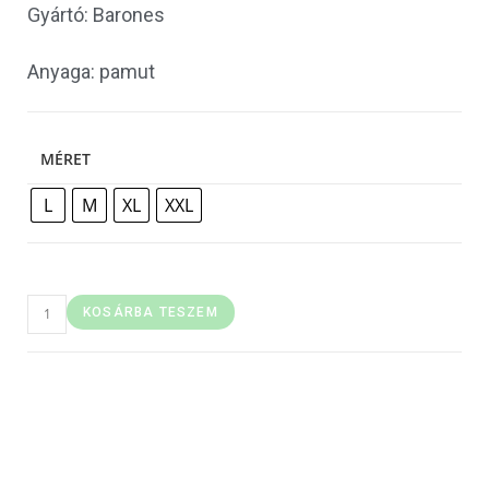
Gyártó: Barones
Anyaga: pamut
MÉRET
L
M
XL
XXL
KOSÁRBA TESZEM