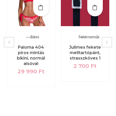
Bikini
Fehérneműk
Paloma 404
Julimex fekete
piros mintás
melltartópánt,
bikini, normál
strasszköves 1
alsóval
2 700
Ft
29 990
Ft