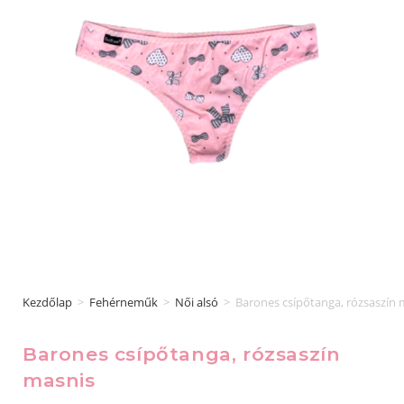
Kezdőlap
>
Fehérneműk
>
Női alsó
>
Barones csípőtanga, rózsaszín 
Barones csípőtanga, rózsaszín
masnis