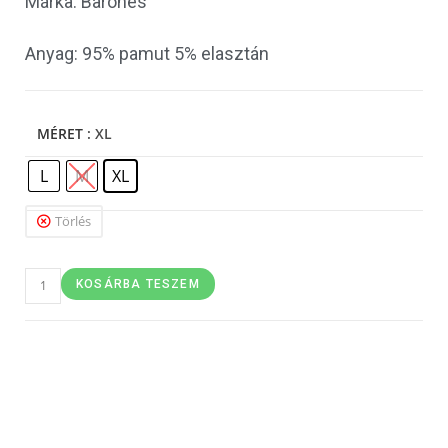
Márka: Barones
Anyag: 95% pamut 5% elasztán
MÉRET
: XL
L
M
XL
Törlés
KOSÁRBA TESZEM