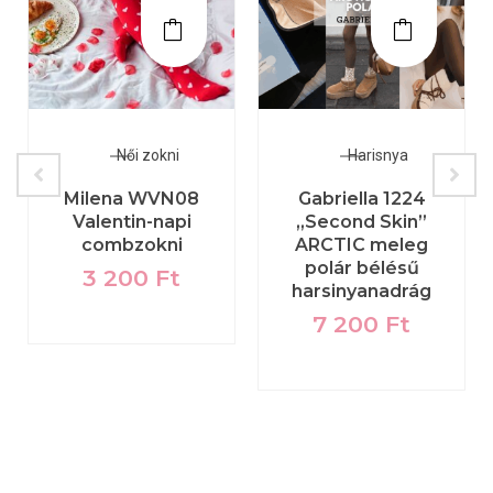
Női zokni
Harisnya
Milena WVN08
Gabriella 1224
Valentin-napi
„Second Skin”
combzokni
ARCTIC meleg
polár bélésű
3 200
Ft
harsinyanadrág
7 200
Ft