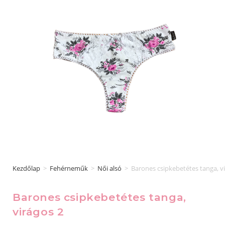
Kezdőlap
>
Fehérneműk
>
Női alsó
>
Barones csipkebetétes tanga, v
Barones csipkebetétes tanga,
virágos 2