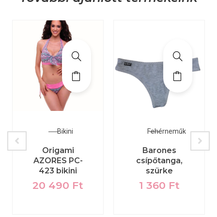
Bikini
Fehérneműk
Origami
Barones
AZORES PC-
csípőtanga,
423 bikini
szürke
20 490
Ft
1 360
Ft