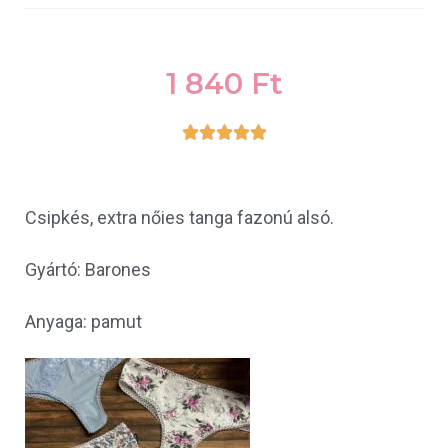
1 840
Ft





Csipkés, extra nőies tanga fazonú alsó.
Gyártó: Barones
Anyaga: pamut