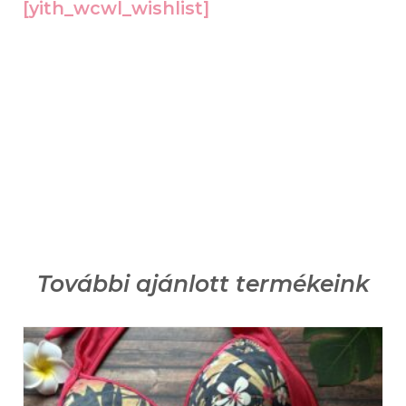
[yith_wcwl_wishlist]
További ajánlott termékeink