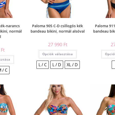
kék-narancs
Paloma 905 C-D csillogós kék
Paloma 911
kini, normál
bandeau bikini, normál alsóval
bandeau biki
l
27 990
Ft
2
0
Ft
Opciók választása
Opció
sztása
L / C
L / D
XL / D
 / C