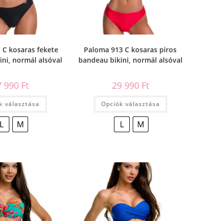
 C kosaras fekete
Paloma 913 C kosaras piros
ni, normál alsóval
bandeau bikini, normál alsóval
7 990
Ft
29 990
Ft
k választása
Opciók választása
L
M
L
M