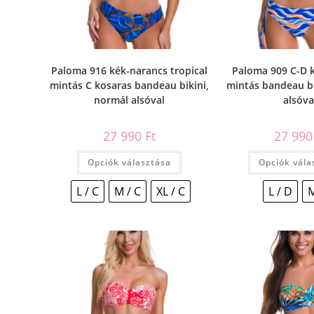
Paloma 916 kék-narancs tropical
Paloma 909 C-D 
mintás C kosaras bandeau bikini,
mintás bandeau bi
normál alsóval
alsóva
27 990
Ft
27 99
Opciók választása
Opciók vála
L / C
M / C
XL / C
L / D
M