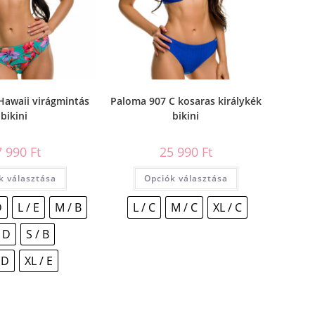
Hawaii virágmintás
Paloma 907 C kosaras királykék
bikini
bikini
7 990
Ft
25 990
Ft
k választása
Opciók választása
D
L / E
M / B
L / C
M / C
XL / C
 D
S / B
 D
XL / E