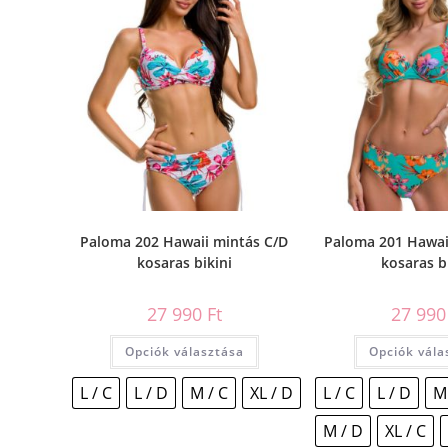
Paloma 202 Hawaii mintás C/D
Paloma 201 Hawai
kosaras bikini
kosaras b
27 990
Ft
27 99
Opciók választása
Opciók vála
L / C
L / D
M / C
XL / D
L / C
L / D
M
M / D
XL / C