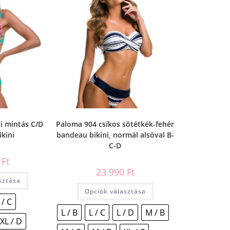
i mintás C/D
Paloma 904 csíkos sötétkék-fehér
ikini
bandeau bikini, normál alsóval B-
C-D
0
Ft
23 990
Ft
sztása
Opciók választása
 / C
L / B
L / C
L / D
M / B
XL / D