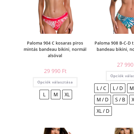
Paloma 904 C kosaras piros
Paloma 908 B-C-D t
mintás bandeau bikini, normál
bandeau bikini, n
alsóval
27 99
29 990
Ft
Opciók vála
Opciók választása
L / C
L / D
M
L
M
XL
M / D
S / B
X
XL / D