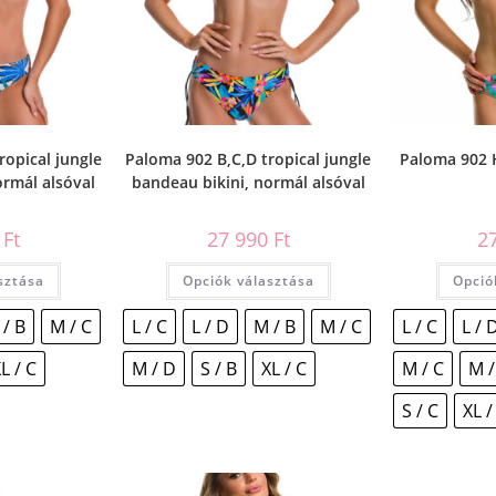
ropical jungle
Paloma 902 B,C,D tropical jungle
Paloma 902 
ormál alsóval
bandeau bikini, normál alsóval
0
Ft
27 990
Ft
2
sztása
Opciók választása
Opció
 / B
M / C
L / C
L / D
M / B
M / C
L / C
L / 
L / C
M / D
S / B
XL / C
M / C
M /
S / C
XL /