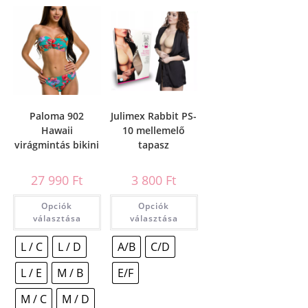
Paloma 902
Julimex Rabbit PS-
Hawaii
10 mellemelő
virágmintás bikini
tapasz
27 990
Ft
3 800
Ft
Opciók
Opciók
választása
választása
L / C
L / D
A/B
C/D
L / E
M / B
E/F
M / C
M / D