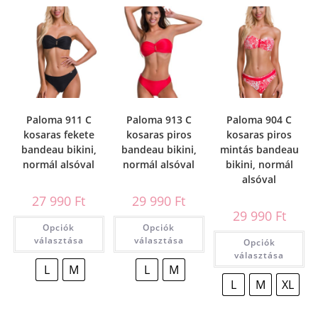
Paloma 911 C
Paloma 913 C
Paloma 904 C
kosaras fekete
kosaras piros
kosaras piros
bandeau bikini,
bandeau bikini,
mintás bandeau
normál alsóval
normál alsóval
bikini, normál
alsóval
27 990
Ft
29 990
Ft
29 990
Ft
Opciók
Opciók
választása
választása
Opciók
választása
L
M
L
M
L
M
XL