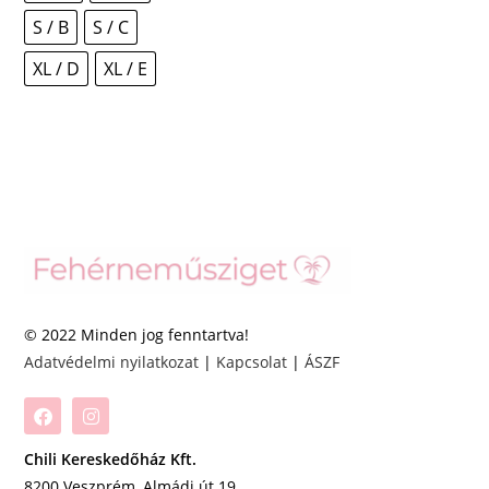
S / B
S / C
XL / D
XL / E
© 2022 Minden jog fenntartva!
Adatvédelmi nyilatkozat
|
Kapcsolat
|
ÁSZF
Chili Kereskedőház Kft.
8200 Veszprém, Almádi út 19.