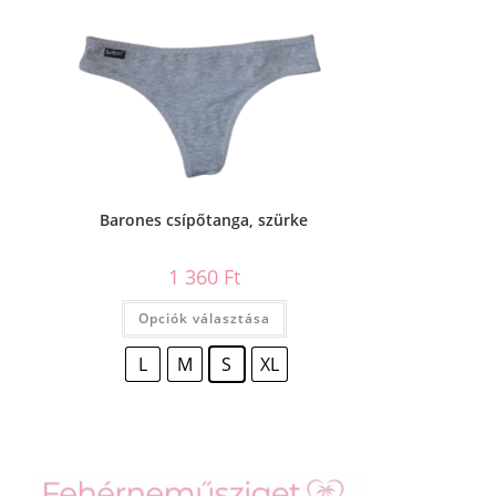
Barones csípőtanga, szürke
1 360
Ft
Opciók választása
L
M
S
XL