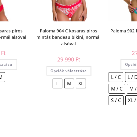
saras piros
Paloma 904 C kosaras piros
Paloma 902 
ormál alsóval
mintás bandeau bikini, normál
alsóval
0
Ft
2
29 990
Ft
sztása
Opció
Opciók választása
M
L / C
L / 
L
M
XL
M / C
M /
S / C
XL /