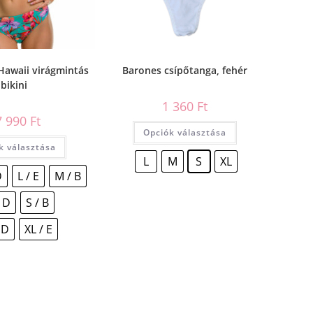
Hawaii virágmintás
Barones csípőtanga, fehér
bikini
1 360
Ft
7 990
Ft
Opciók választása
k választása
L
M
S
XL
D
L / E
M / B
 D
S / B
 D
XL / E