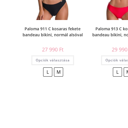
Paloma 911 C kosaras fekete
Paloma 913 C ko
bandeau bikini, normál alsóval
bandeau bikini, n
27 990
Ft
29 99
Opciók választása
Opciók vála
L
M
L